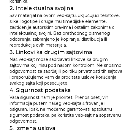
korisnika.
2. Intelektualna svojina
Sav materijal na ovom veb-sajtu, uključujući tekstove,
slike, logotipe i druge multimedijske elemente,
zaštićen je autorskim pravima i ostalim zakonima o
intelektualnoj svojini. Bez prethodnog pismenog
odobrenja, zabranjeno je kopiranje, distribucija ili
reprodukcija ovih materijala.
3. Linkovi ka drugim sajtovima
Naš veb-sajt može sadržavati linkove ka drugim
sajtovima koji nisu pod našom kontrolom. Ne snosimo
odgovornost za sadržaj ili politiku privatnosti tih sajtova
i preporučujemo vam da pročitate uslove korišćenja
svakog sajta koji posećujete.
4. Sigurnost podataka
Vaša sigurnost nam je prioritet. Prenos osetljivih
informacija putem našeg veb-sajta šifrovan je i
osiguran. Ipak, ne možemo garantovati apsolutnu
sigurnost podataka, pa koristite veb-sajt na sopstvenu
odgovornost.
5. Izmena uslova