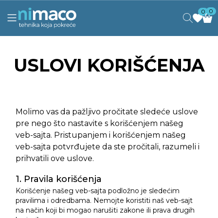
0
0
USLOVI KORIŠĆENJA
Molimo vas da pažljivo pročitate sledeće uslove
pre nego što nastavite s korišćenjem našeg
veb-sajta. Pristupanjem i korišćenjem našeg
veb-sajta potvrđujete da ste pročitali, razumeli i
prihvatili ove uslove.
1. Pravila korišćenja
Korišćenje našeg veb-sajta podložno je sledećim
pravilima i odredbama. Nemojte koristiti naš veb-sajt
na način koji bi mogao narušiti zakone ili prava drugih