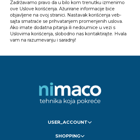
Zadržavamo pravo da u bilo kom trenutku izmenimo
ove Uslove korišćenja. Ažurirane informacije biće
objavljene na ovoj stranici. Nastavak korišćenja veb-
sajta smatraće se prihvatanjem promenjenih uslova.
Ako imate dodatna pitanja ili nedoumice u vezi s
Uslovima korišćenja, slobodno nas kontaktirajte. Hvala
vam na razumevanju i saradnji!
USER_ACCOUNT
SHOPPING