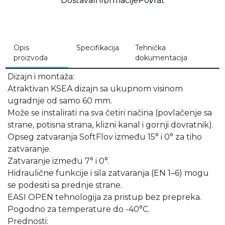
Dostava
Informacije
Povrat
Opis
Specifikacija
Tehnička
proizvoda
dokumentacija
Dizajn i montaža:
Atraktivan KSEA dizajn sa ukupnom visinom
ugradnje od samo 60 mm.
Može se instalirati na sva četiri načina (povlačenje sa
strane, potisna strana, klizni kanal i gornji dovratnik).
Opseg zatvaranja SoftFlov između 15° i 0° za tiho
zatvaranje.
Zatvaranje između 7° i 0°.
Hidraulične funkcije i sila zatvaranja (EN 1–6) mogu
se podesiti sa prednje strane.
EASI OPEN tehnologija za pristup bez prepreka.
Pogodno za temperature do -40°C.
Prednosti: