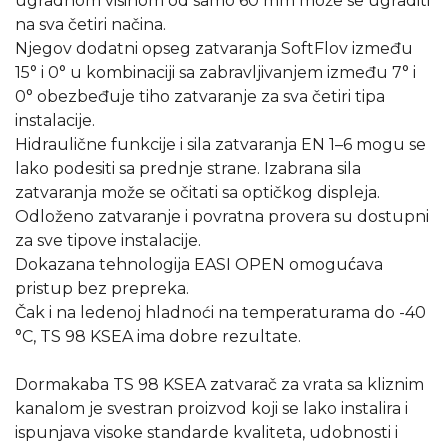
ugradnom visinom od samo 60 mm može se ugraditi
na sva četiri načina.
Njegov dodatni opseg zatvaranja SoftFlov između
15° i 0° u kombinaciji sa zabravljivanjem između 7° i
0° obezbeđuje tiho zatvaranje za sva četiri tipa
instalacije.
Hidraulične funkcije i sila zatvaranja EN 1–6 mogu se
lako podesiti sa prednje strane. Izabrana sila
zatvaranja može se očitati sa optičkog displeja.
Odloženo zatvaranje i povratna provera su dostupni
za sve tipove instalacije.
Dokazana tehnologija EASI OPEN omogućava
pristup bez prepreka.
Čak i na ledenoj hladnoći na temperaturama do -40
°C, TS 98 KSEA ima dobre rezultate.
Dormakaba TS 98 KSEA zatvarač za vrata sa kliznim
kanalom je svestran proizvod koji se lako instalira i
ispunjava visoke standarde kvaliteta, udobnosti i