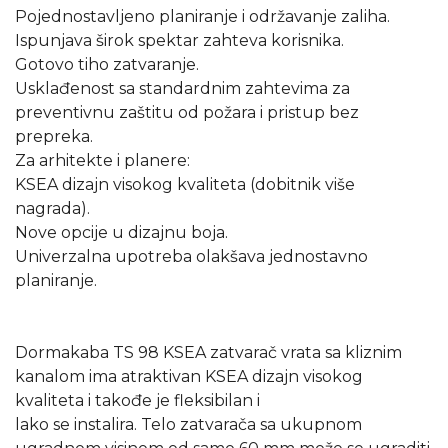
Pojednostavljeno planiranje i održavanje zaliha.
Ispunjava širok spektar zahteva korisnika.
Gotovo tiho zatvaranje.
Usklađenost sa standardnim zahtevima za
preventivnu zaštitu od požara i pristup bez
prepreka.
Za arhitekte i planere:
KSEA dizajn visokog kvaliteta (dobitnik više
nagrada).
Nove opcije u dizajnu boja.
Univerzalna upotreba olakšava jednostavno
planiranje.
Dormakaba TS 98 KSEA zatvarač vrata sa kliznim
kanalom ima atraktivan KSEA dizajn visokog
kvaliteta i takođe je fleksibilan i
lako se instalira. Telo zatvarača sa ukupnom