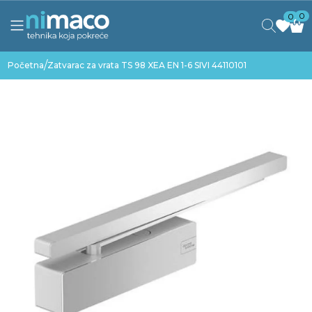
0
0
/
Početna
Zatvarac za vrata TS 98 XEA EN 1-6 SIVI 44110101