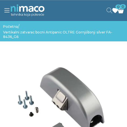
0
0
/
Početna
Vertikalni zatvarac bocni Antipanic OLTRE Gornji/donji silver FA-
8436_G6