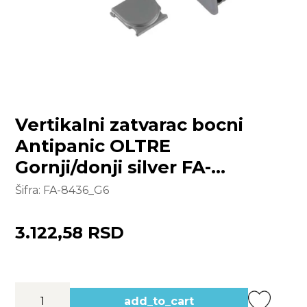
Vertikalni zatvarac bocni
Antipanic OLTRE
Gornji/donji silver FA-
8436_G6
Šifra:
FA-8436_G6
3.122,58 RSD
add_to_cart