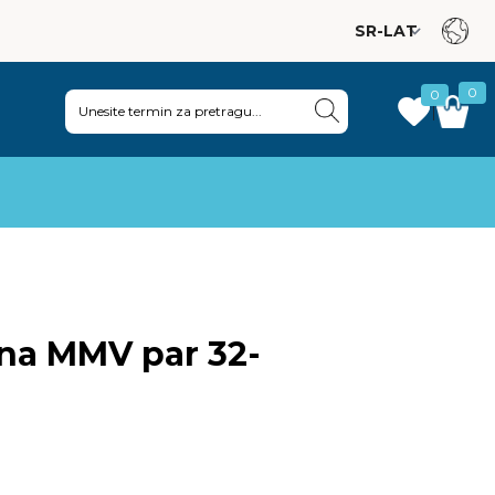
0
0
|
na MMV par 32-