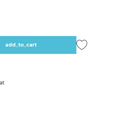
add_to_cart
at