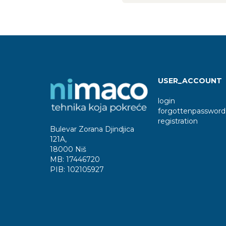
USER_ACCOUNT
login
forgottenpassword
registration
Bulevar Zorana Djindjica
121A
,
18000 Niš
MB:
17446720
PIB:
102105927