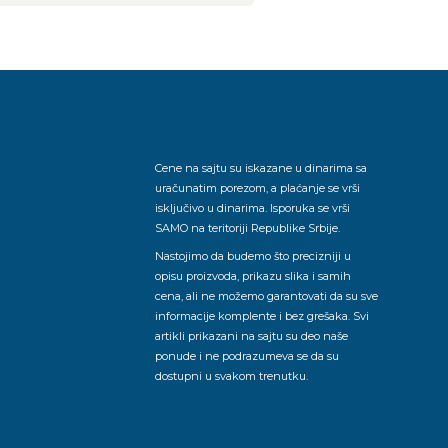
Cene na sajtu su iskazane u dinarima sa
uračunatim porezom, a plaćanje se vrši
isključivo u dinarima. Isporuka se vrši
SAMO na teritoriji Republike Srbije.
Nastojimo da budemo što precizniji u
opisu proizvoda, prikazu slika i samih
cena, ali ne možemo garantovati da su sve
informacije komplente i bez grešaka. Svi
artikli prikazani na sajtu su deo naše
ponude i ne podrazumeva se da su
dostupni u svakom trenutku.