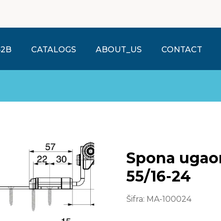
B2B
CATALOGS
ABOUT_US
CONTACT
Spona ugao
55/16-24
Šifra:
MA-100024