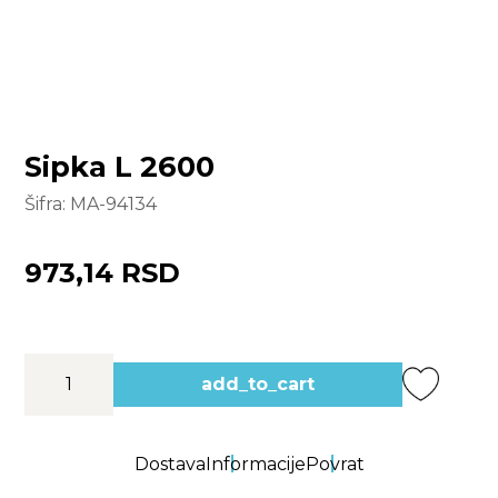
Sipka L 2600
Šifra:
MA-94134
973,14 RSD
add_to_cart
Dostava
Informacije
Povrat