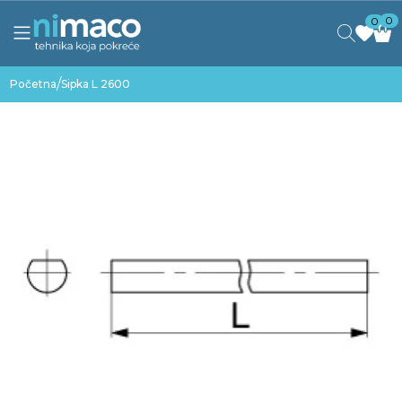
0
0
/
Početna
Sipka L 2600