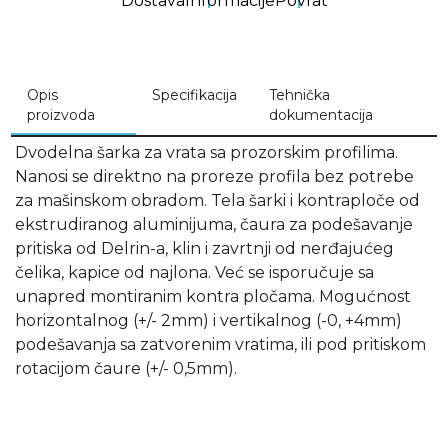
Dostava
Informacije
Povrat
Opis
Specifikacija
Tehnička
proizvoda
dokumentacija
Dvodelna šarka za vrata sa prozorskim profilima.
Nanosi se direktno na proreze profila bez potrebe
za mašinskom obradom. Tela šarki i kontraploče od
ekstrudiranog aluminijuma, čaura za podešavanje
pritiska od Delrin-a, klin i zavrtnji od nerđajućeg
čelika, kapice od najlona. Već se isporučuje sa
unapred montiranim kontra pločama. Mogućnost
horizontalnog (+/- 2mm) i vertikalnog (-0, +4mm)
podešavanja sa zatvorenim vratima, ili pod pritiskom
rotacijom čaure (+/- 0,5mm).