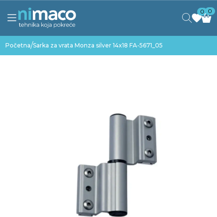
0
0
/
Početna
Sarka za vrata Monza silver 14x18 FA-5671_05