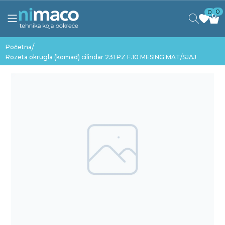
0
0
/
Početna
Rozeta okrugla (komad) cilindar 231 PZ F.10 MESING MAT/SJAJ