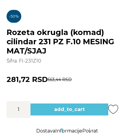
-
50
%
Rozeta okrugla (komad)
cilindar 231 PZ F.10 MESING
MAT/SJAJ
Šifra:
FI-231Z10
281,72 RSD
563,44 RSD
add_to_cart
Dostava
Informacije
Povrat