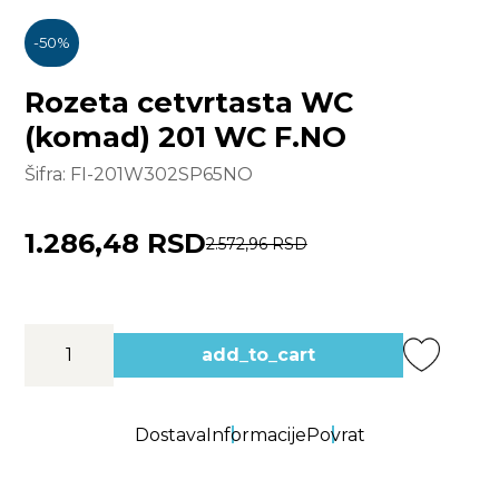
-
50
%
Rozeta cetvrtasta WC
(komad) 201 WC F.NO
Šifra:
FI-201W302SP65NO
1.286,48 RSD
2.572,96 RSD
add_to_cart
Dostava
Informacije
Povrat