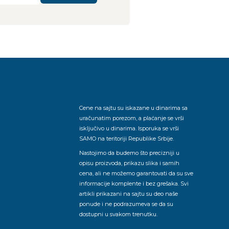
Cene na sajtu su iskazane u dinarima sa
uračunatim porezom, a plaćanje se vrši
isključivo u dinarima. Isporuka se vrši
SAMO na teritoriji Republike Srbije.
Nastojimo da budemo što precizniji u
opisu proizvoda, prikazu slika i samih
cena, ali ne možemo garantovati da su sve
informacije komplente i bez grešaka. Svi
artikli prikazani na sajtu su deo naše
ponude i ne podrazumeva se da su
dostupni u svakom trenutku.