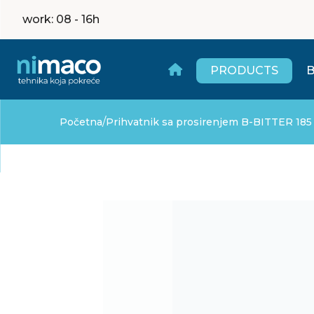
work
: 08 - 16h
PRODUCTS
/
Početna
Prihvatnik sa prosirenjem B-BITTER 185