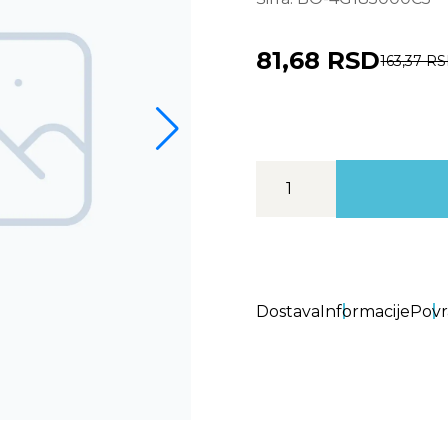
81,68 RSD
163,37 R
Dostava
Informacije
Povr