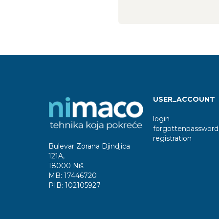
USER_ACCOUNT
login
forgottenpassword
registration
Bulevar Zorana Djindjica
121A
,
18000 Niš
MB:
17446720
PIB:
102105927