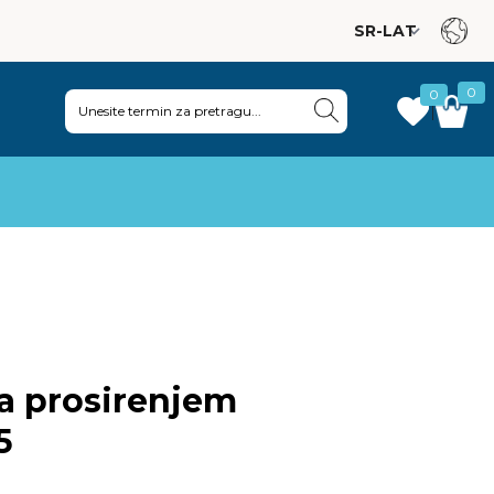
0
0
|
sa prosirenjem
5