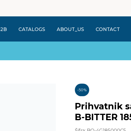
B2B
CATALOGS
ABOUT_US
CONTACT
-
50
%
Prihvatnik 
B-BITTER 18
Šifra:
BO-4G185000C5