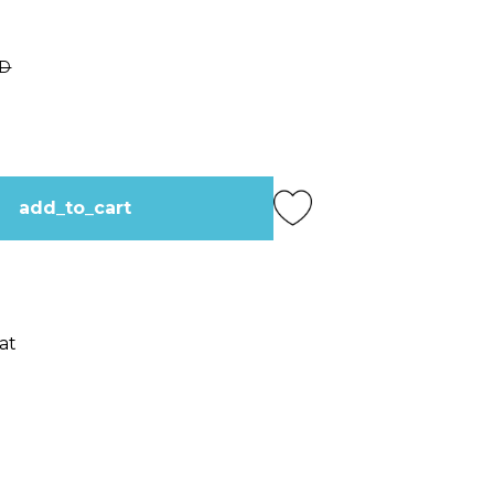
SD
add_to_cart
at