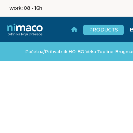
work
: 08 - 16h
PRODUCTS
/
Početna
Prihvatnik HO-BO Veka Topline-Brugm