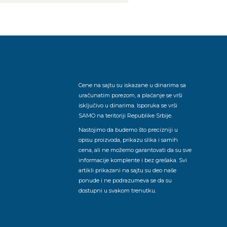
Cene na sajtu su iskazane u dinarima sa
uračunatim porezom, a plaćanje se vrši
isključivo u dinarima. Isporuka se vrši
SAMO na teritoriji Republike Srbije.
Nastojimo da budemo što precizniji u
opisu proizvoda, prikazu slika i samih
cena, ali ne možemo garantovati da su sve
informacije komplente i bez grešaka. Svi
artikli prikazani na sajtu su deo naše
ponude i ne podrazumeva se da su
dostupni u svakom trenutku.