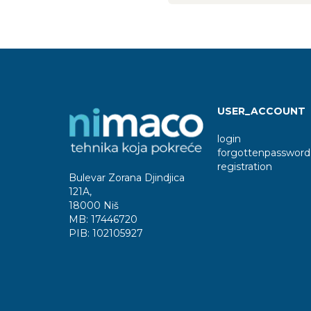
USER_ACCOUNT
login
forgottenpassword
registration
Bulevar Zorana Djindjica
121A
,
18000 Niš
MB:
17446720
PIB:
102105927