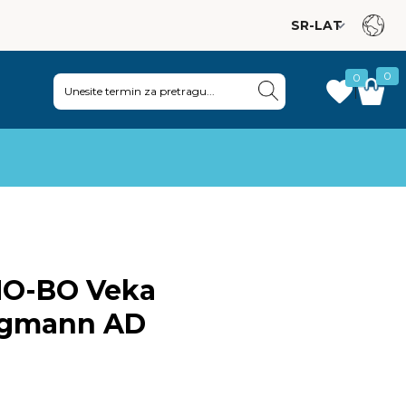
0
0
|
HO-BO Veka
ugmann AD