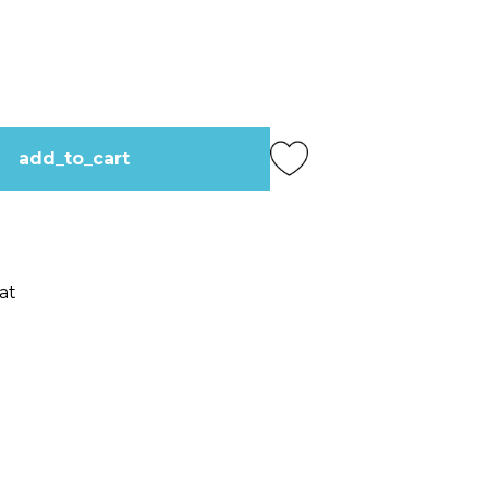
add_to_cart
at