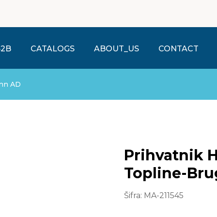
B2B
CATALOGS
ABOUT_US
CONTACT
ann AD
Prihvatnik 
Topline-Br
Šifra:
MA-211545