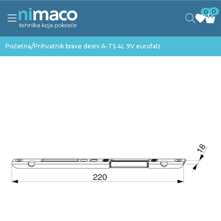
0
0
/
Početna
Prihvatnik brave desni A-TS 4L 9V eurofalz