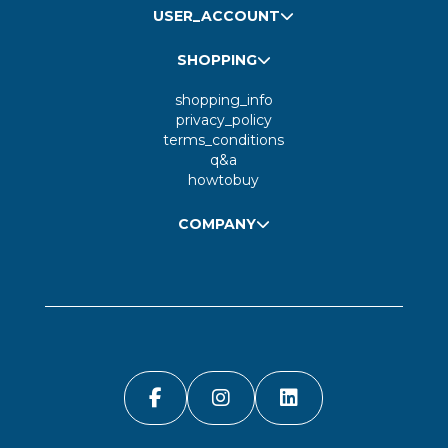
USER_ACCOUNT
SHOPPING
shopping_info
privacy_policy
terms_conditions
q&a
howtobuy
COMPANY