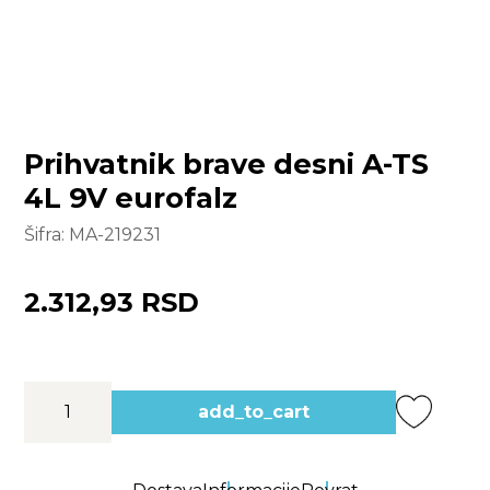
Prihvatnik brave desni A-TS
4L 9V eurofalz
Šifra:
MA-219231
2.312,93 RSD
add_to_cart