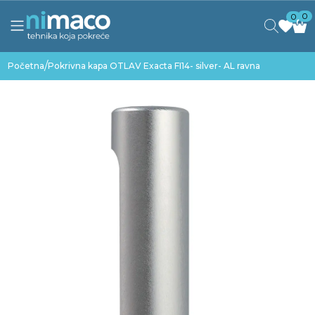
0
0
/
Početna
Pokrivna kapa OTLAV Exacta FI14- silver- AL ravna