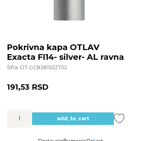
Pokrivna kapa OTLAV
Exacta FI14- silver- AL ravna
Šifra:
OT-GC838150J702
191,53 RSD
add_to_cart