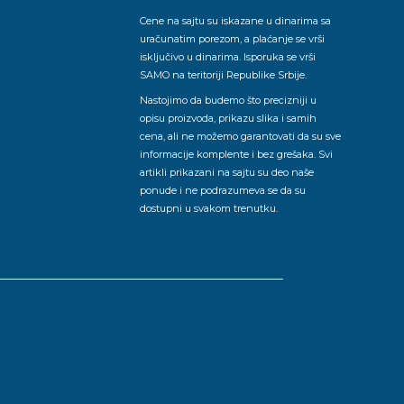
Cene na sajtu su iskazane u dinarima sa
uračunatim porezom, a plaćanje se vrši
isključivo u dinarima. Isporuka se vrši
SAMO na teritoriji Republike Srbije.
Nastojimo da budemo što precizniji u
opisu proizvoda, prikazu slika i samih
cena, ali ne možemo garantovati da su sve
informacije komplente i bez grešaka. Svi
artikli prikazani na sajtu su deo naše
ponude i ne podrazumeva se da su
dostupni u svakom trenutku.