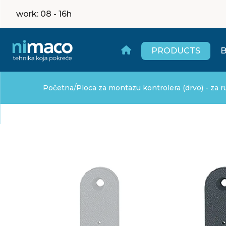
work
: 08 - 16h
PRODUCTS
/
Početna
Ploca za montazu kontrolera (drvo) - za r