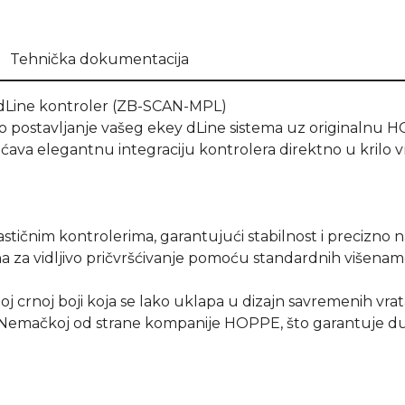
Tehnička dokumentacija
dLine kontroler (ZB-SCAN-MPL)
 postavljanje vašeg ekey dLine sistema uz originalnu H
ava elegantnu integraciju kontrolera direktno u krilo vr
tičnim kontrolerima, garantujući stabilnost i precizno n
za vidljivo pričvršćivanje pomoću standardnih višenamen
j crnoj boji koja se lako uklapa u dizajn savremenih vrata
u Nemačkoj od strane kompanije HOPPE, što garantuje du