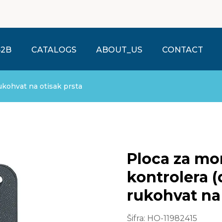
B2B
CATALOGS
ABOUT_US
CONTACT
ukohvat na otisak prsta
Ploca za mo
kontrolera (
rukohvat na 
Šifra:
HO-11982415