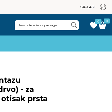
0
0
|
ntazu
drvo) - za
otisak prsta