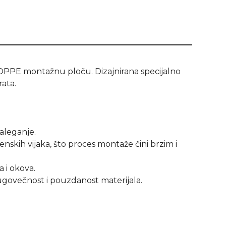
OPPE montažnu ploču. Dizajnirana specijalno
ata.
aleganje.
skih vijaka, što proces montaže čini brzim i
 i okova.
govečnost i pouzdanost materijala.