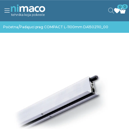
0
0
/
Početna
Padajuci prag COMPACT L-1100mm DA1502110_00