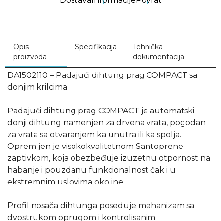
Dostava
Informacije
Povrat
Opis
Specifikacija
Tehnička
proizvoda
dokumentacija
DA1502110 – Padajući dihtung prag COMPACT sa
donjim krilcima
Padajući dihtung prag COMPACT je automatski
donji dihtung namenjen za drvena vrata, pogodan
za vrata sa otvaranjem ka unutra ili ka spolja.
Opremljen je visokokvalitetnom Santoprene
zaptivkom, koja obezbeđuje izuzetnu otpornost na
habanje i pouzdanu funkcionalnost čak i u
ekstremnim uslovima okoline.
Profil nosača dihtunga poseduje mehanizam sa
dvostrukom oprugom i kontrolisanim