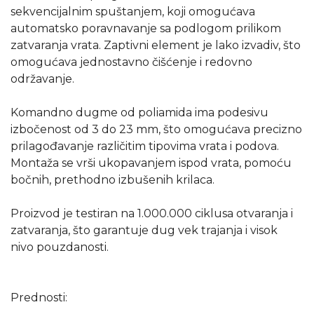
sekvencijalnim spuštanjem, koji omogućava
automatsko poravnavanje sa podlogom prilikom
zatvaranja vrata. Zaptivni element je lako izvadiv, što
omogućava jednostavno čišćenje i redovno
održavanje.
Komandno dugme od poliamida ima podesivu
izbočenost od 3 do 23 mm, što omogućava precizno
prilagođavanje različitim tipovima vrata i podova.
Montaža se vrši ukopavanjem ispod vrata, pomoću
bočnih, prethodno izbušenih krilaca.
Proizvod je testiran na 1.000.000 ciklusa otvaranja i
zatvaranja, što garantuje dug vek trajanja i visok
nivo pouzdanosti.
Prednosti: