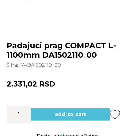
Padajuci prag COMPACT L-
1100mm DA1502110_00
Šifra:
FA-DA1502110_00
2.331,02 RSD
add_to_cart