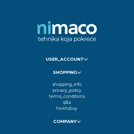
USER_ACCOUNT
SHOPPING
shopping_info
privacy_policy
terms_conditions
q&a
howtobuy
COMPANY