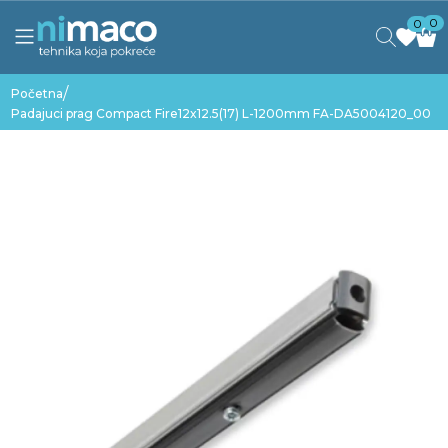
0
0
/
Početna
Padajuci prag Compact Fire12x12.5(17) L-1200mm FA-DA5004120_00