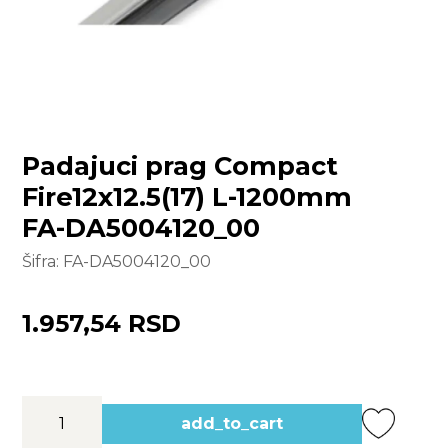
Padajuci prag Compact
Fire12x12.5(17) L-1200mm
FA-DA5004120_00
Šifra:
FA-DA5004120_00
1.957,54 RSD
add_to_cart