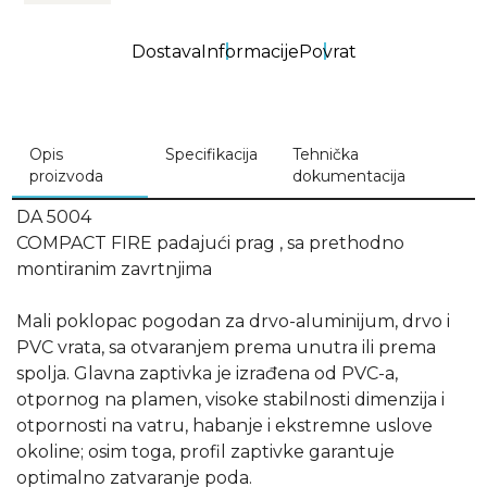
Dostava
Informacije
Povrat
Opis
Specifikacija
Tehnička
proizvoda
dokumentacija
DA 5004
COMPACT FIRE padajući prag , sa prethodno
montiranim zavrtnjima
Mali poklopac pogodan za drvo-aluminijum, drvo i
PVC vrata, sa otvaranjem prema unutra ili prema
spolja. Glavna zaptivka je izrađena od PVC-a,
otpornog na plamen, visoke stabilnosti dimenzija i
otpornosti na vatru, habanje i ekstremne uslove
okoline; osim toga, profil zaptivke garantuje
optimalno zatvaranje poda.