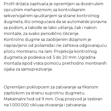
Profil držača zaptivača je opremljen sa dvostrukim
opružnim mehanizmom, sa kontrolisanim
sekvencijalnim spuštanjem sa strane kontrolnog
dugmeta, što omogućava da se automatski poravna
sa podom, a takođe se lako uklanja, čak i nakon
montaže, za svako periodično čišćenje.
Kontrolno dugme sa zaobljenim dizajnom je
napravljeno od poliamida i ne zahteva odgovarajuću
ploču montiranu na ram. Projekcija kontrolnog
dugmeta je podesiva od 3 do 20 mm. Ugradna
montaža ispod vrata pomoću prethodno montiranih
vijaka za samoprezivanje.
Opremljen poklopcem za zatvaranje sa fiksnom
zaptivkom za stranu suprotnu dugmetu.
Maksimalni hod od 9 mm. Ovaj proizvod je testiran
na 1.000.000 ciklusa otvaranja i zatvaranja.