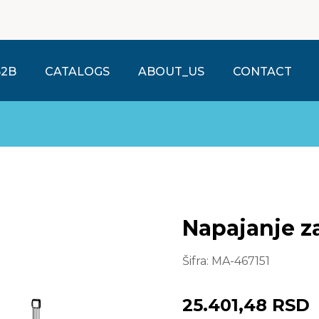
B2B
CATALOGS
ABOUT_US
CONTACT
Napajanje z
Šifra:
MA-467151
25.401,48 RSD