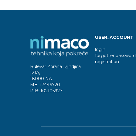
USER_ACCOUNT
login
forgottenpassword
registration
Bulevar Zorana Djindjica
121A
,
18000 Niš
MB:
17446720
PIB:
102105927