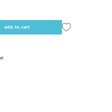
add_to_cart
at