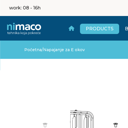
work
: 08 - 16h
PRODUCTS
/
Početna
Napajanje za E okov