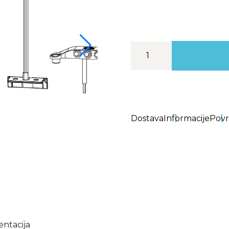
Dostava
Informacije
Povr
ntacija