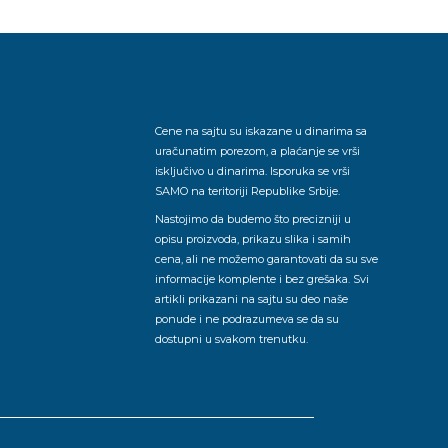
Cene na sajtu su iskazane u dinarima sa
uračunatim porezom, a plaćanje se vrši
isključivo u dinarima. Isporuka se vrši
SAMO na teritoriji Republike Srbije.
Nastojimo da budemo što precizniji u
opisu proizvoda, prikazu slika i samih
cena, ali ne možemo garantovati da su sve
informacije komplente i bez grešaka. Svi
artikli prikazani na sajtu su deo naše
ponude i ne podrazumeva se da su
dostupni u svakom trenutku.