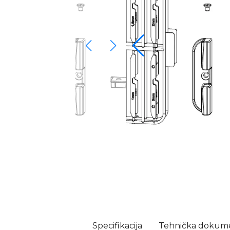
Specifikacija
Tehnička dokume