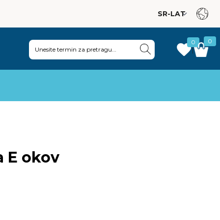
0
0
|
a E okov