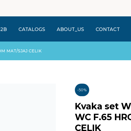
B2B
CATALOGS
ABOUT_US
CONTACT
ROM MAT/SJAJ CELIK
-
50
%
Kvaka set W
WC F.65 HR
CELIK