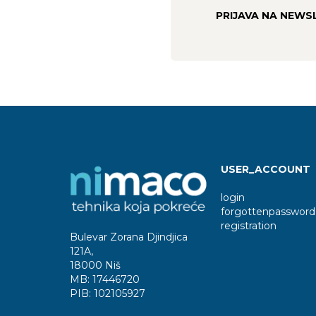
PRIJAVA NA NEWS
USER_ACCOUNT
login
forgottenpassword
registration
Bulevar Zorana Djindjica
121A
,
18000 Niš
MB:
17446720
PIB:
102105927