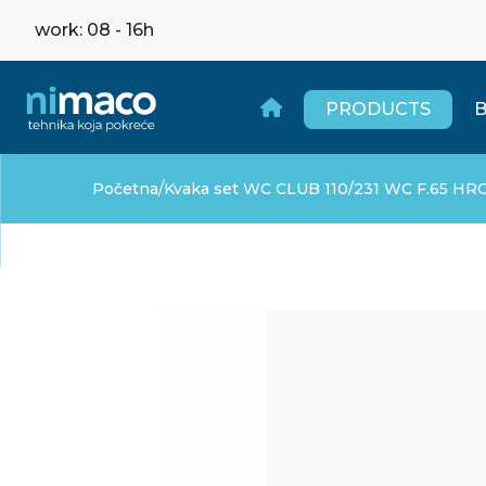
work
: 08 - 16h
PRODUCTS
/
Početna
Kvaka set WC CLUB 110/231 WC F.65 H