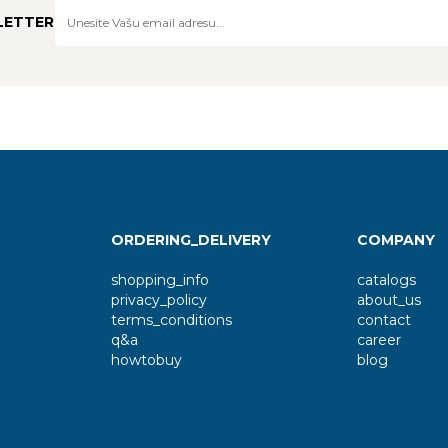
LETTER
ORDERING_DELIVERY
COMPANY
shopping_info
catalogs
privacy_policy
about_us
terms_conditions
contact
q&a
career
howtobuy
blog