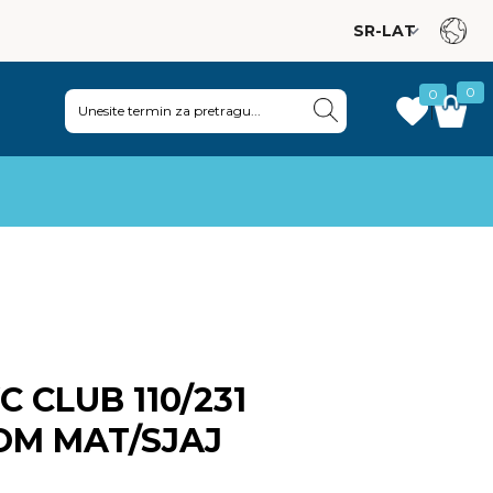
0
0
|
C CLUB 110/231
OM MAT/SJAJ