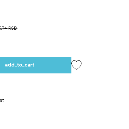
3,74 RSD
add_to_cart
at