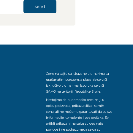
send
Cene na sajtu su iskazane u dinarima sa
uračunatim porezom, a plaćanje se vrši
isključivo u dinarima. Isporuka se vrši
SAMO na teritoriji Republike Srbije.
Nastojimo da budemo što precizniji u
opisu proizvoda, prikazu slika i samih
cena, ali ne možemo garantovati da su sve
informacije komplente i bez grešaka. Svi
artikli prikazani na sajtu su deo naše
ponude i ne podrazumeva se da su