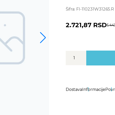
Šifra:
FI-110231W31265.R
2.721,87 RSD
5.44
Dostava
Informacije
Povr