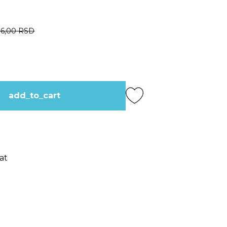
86,00 RSD
add_to_cart
at