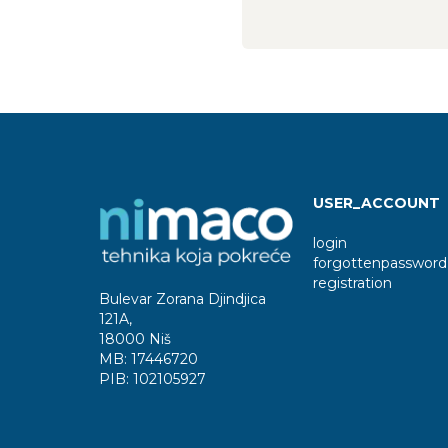
USER_ACCOUNT
login
forgottenpassword
registration
Bulevar Zorana Djindjica
121A
,
18000 Niš
MB:
17446720
PIB:
102105927