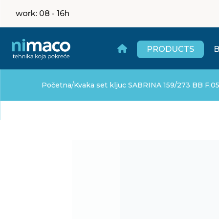
work
: 08 - 16h
PRODUCTS
/
Početna
Kvaka set kljuc SABRINA 159/273 BB F