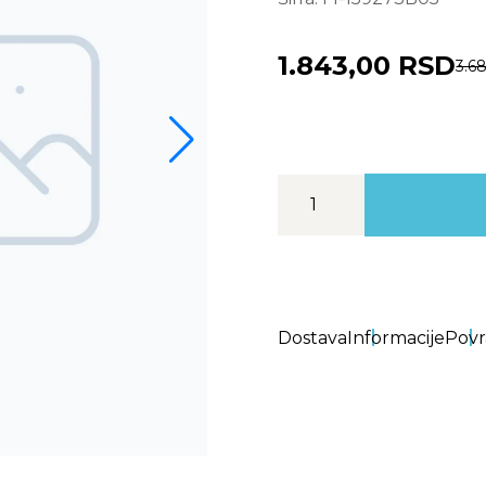
1.843,00 RSD
3.6
Dostava
Informacije
Povr