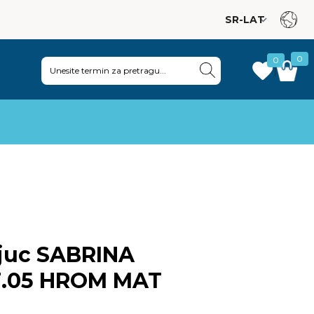
0
0
|
ljuc SABRINA
 F.05 HROM MAT