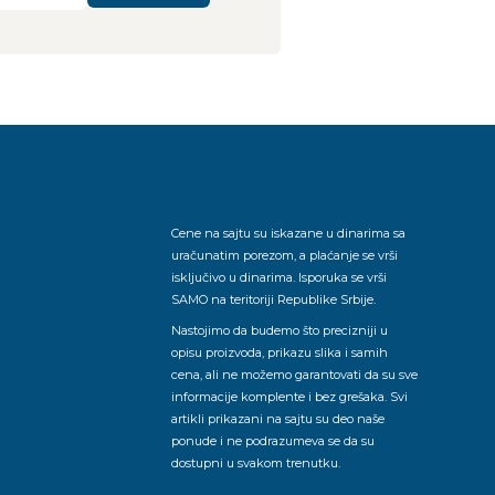
Cene na sajtu su iskazane u dinarima sa
uračunatim porezom, a plaćanje se vrši
isključivo u dinarima. Isporuka se vrši
SAMO na teritoriji Republike Srbije.
Nastojimo da budemo što precizniji u
opisu proizvoda, prikazu slika i samih
cena, ali ne možemo garantovati da su sve
informacije komplente i bez grešaka. Svi
artikli prikazani na sajtu su deo naše
ponude i ne podrazumeva se da su
dostupni u svakom trenutku.