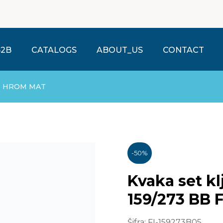
B2B
CATALOGS
ABOUT_US
CONTACT
.05 HROM MAT
-
50
%
Kvaka set k
159/273 BB
Šifra:
FI-159273B05