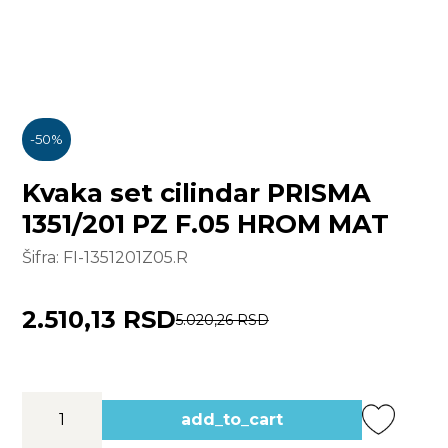
-
50
%
Kvaka set cilindar PRISMA
1351/201 PZ F.05 HROM MAT
Šifra:
FI-1351201Z05.R
2.510,13 RSD
5.020,26 RSD
add_to_cart