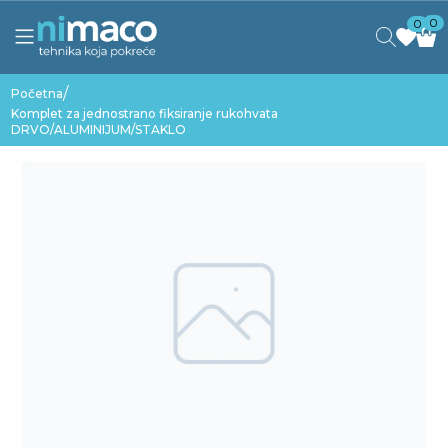
0
0
/
Početna
Komplet za jednostrano fiksiranje rukohvata
DRVO/ALUMINIJUM/STAKLO