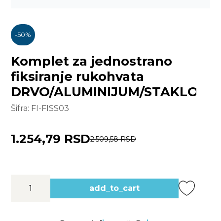
-
50
%
Komplet za jednostrano
fiksiranje rukohvata
DRVO/ALUMINIJUM/STAKLO
Šifra:
FI-FISS03
1.254,79 RSD
2.509,58 RSD
add_to_cart