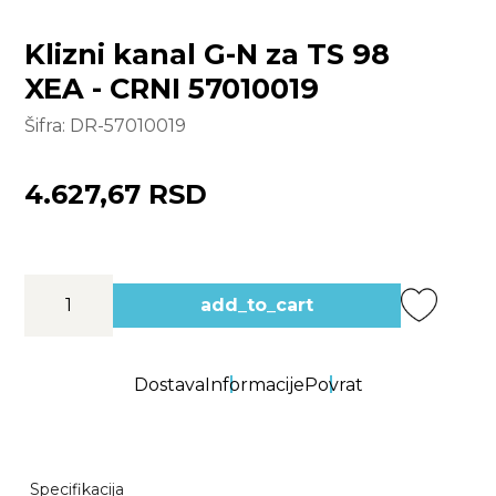
Klizni kanal G-N za TS 98
XEA - CRNI 57010019
Šifra:
DR-57010019
4.627,67 RSD
add_to_cart
Dostava
Informacije
Povrat
Specifikacija