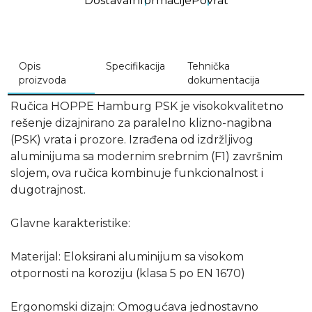
Dostava
Informacije
Povrat
Opis
Specifikacija
Tehnička
proizvoda
dokumentacija
Ručica HOPPE Hamburg PSK je visokokvalitetno
rešenje dizajnirano za paralelno klizno-nagibna
(PSK) vrata i prozore. Izrađena od izdržljivog
aluminijuma sa modernim srebrnim (F1) završnim
slojem, ova ručica kombinuje funkcionalnost i
dugotrajnost.
Glavne karakteristike:
Materijal: Eloksirani aluminijum sa visokom
otpornosti na koroziju (klasa 5 po EN 1670)
Ergonomski dizajn: Omogućava jednostavno