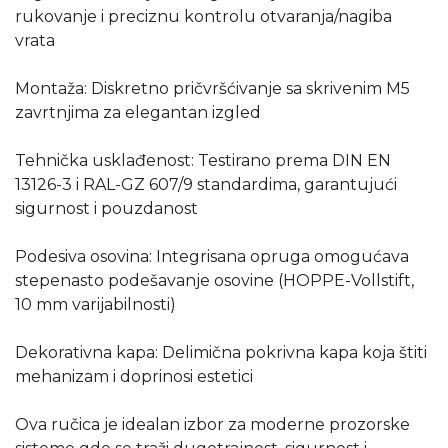
rukovanje i preciznu kontrolu otvaranja/nagiba
vrata
Montaža: Diskretno pričvršćivanje sa skrivenim M5
zavrtnjima za elegantan izgled
Tehnička usklađenost: Testirano prema DIN EN
13126-3 i RAL-GZ 607/9 standardima, garantujući
sigurnost i pouzdanost
Podesiva osovina: Integrisana opruga omogućava
stepenasto podešavanje osovine (HOPPE-Vollstift,
10 mm varijabilnosti)
Dekorativna kapa: Delimična pokrivna kapa koja štiti
mehanizam i doprinosi estetici
Ova ručica je idealan izbor za moderne prozorske