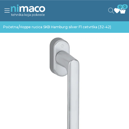
0
0
/
Početna
Hoppe rucica SKB Hamburg silver F1 cetvrtka (32-42)