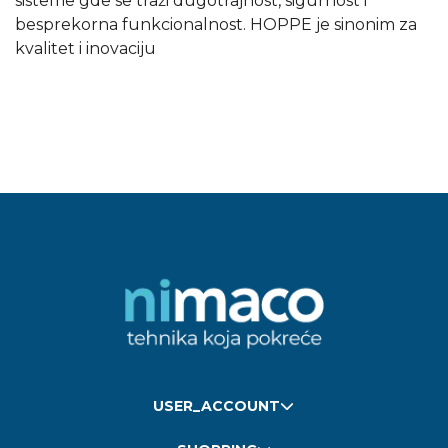
sisteme gde se traži dugotrajnost, sigurnost i
besprekorna funkcionalnost. HOPPE je sinonim za
kvalitet i inovaciju
USER_ACCOUNT