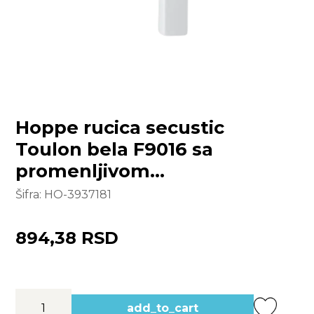
Hoppe rucica secustic
Toulon bela F9016 sa
promenljivom
cetvrtkom(32-42)
Šifra:
HO-3937181
894,38 RSD
add_to_cart