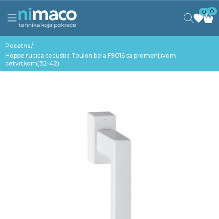
0
0
/
Početna
Hoppe rucica secustic Toulon bela F9016 sa promenljivom
cetvrtkom(32-42)