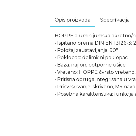
Opis proizvoda
Specifikacija
HOPPE aluminijumska okretno/nag
• Ispitano prema DIN EN 13126-3: 
• Položaj zaustavljanja: 90°
• Poklopac: delimični poklopac
• Baza: najlon, potporne ušice
• Vreteno: HOPPE čvrsto vreteno,
• Pritisna opruga integrisana u vra
• Pričvršćivanje: skriveno, M5 navoj
• Posebna karakteristika: funkcij