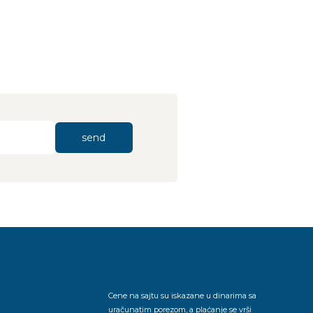
send
Cene na sajtu su iskazane u dinarima sa
uračunatim porezom, a plaćanje se vrši