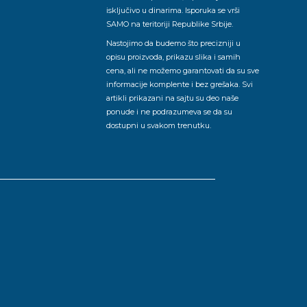
isključivo u dinarima. Isporuka se vrši
SAMO na teritoriji Republike Srbije.
Nastojimo da budemo što precizniji u
opisu proizvoda, prikazu slika i samih
cena, ali ne možemo garantovati da su sve
informacije komplente i bez grešaka. Svi
artikli prikazani na sajtu su deo naše
ponude i ne podrazumeva se da su
dostupni u svakom trenutku.