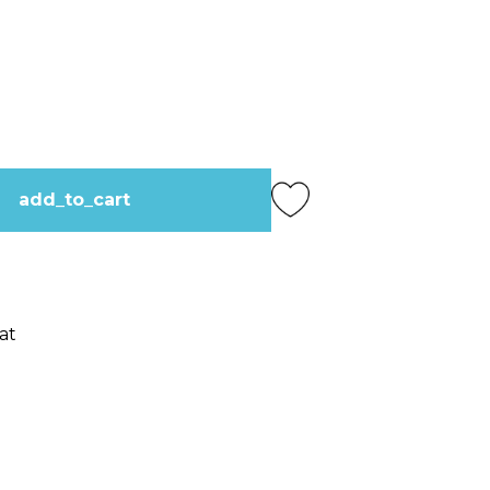
add_to_cart
at