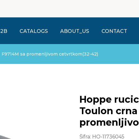
B2B
CATALOGS
ABOUT_US
CONTACT
T F9714M sa promenljivom cetvrtkom(32-42)
Hoppe rucic
Toulon crna
promenljiv
cetvrtkom(3
Šifra:
HO-11736045