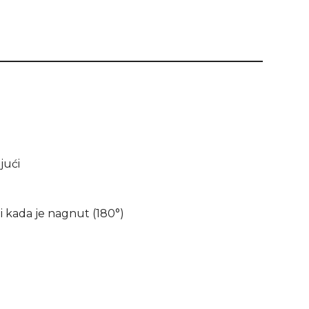
ući
i kada je nagnut (180°)