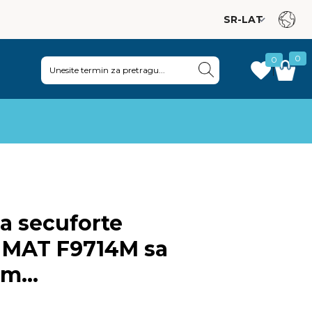
0
0
|
a secuforte
 MAT F9714M sa
om
2-42)