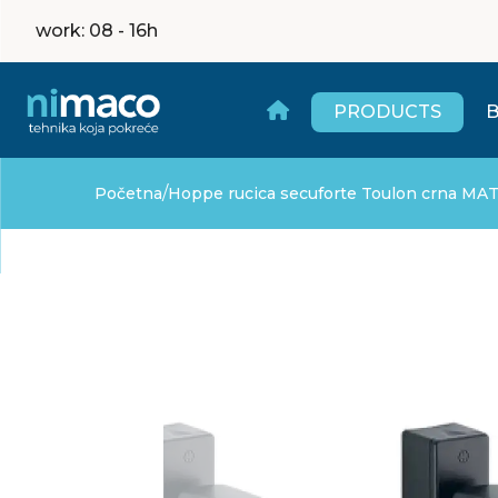
work
: 08 - 16h
PRODUCTS
/
Početna
Hoppe rucica secuforte Toulon crna MA