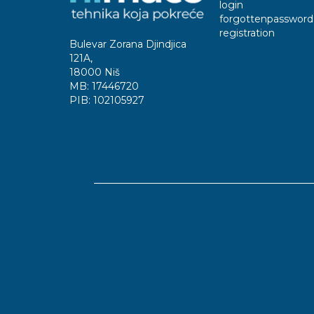
login
forgottenpassword
registration
Bulevar Zorana Djindjica
121A
,
18000 Niš
MB:
17446720
PIB:
102105927