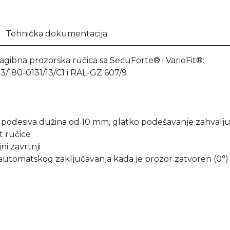
Tehnička dokumentacija
ibna prozorska ručica sa SecuForte® i VarioFit®:
23/180-0131/13/C1 i RAL-GZ 607/9
 podesiva dužina od 10 mm, glatko podešavanje zahvaljuj
t ručice
ni zavrtnji
a automatskog zaključavanja kada je prozor zatvoren (0°) 