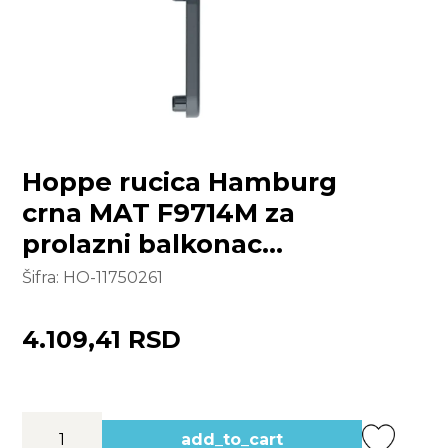
Hoppe rucica Hamburg
crna MAT F9714M za
prolazni balkonac
unutrasnja
Šifra:
HO-11750261
4.109,41 RSD
add_to_cart