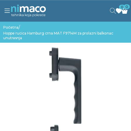
0
0
/
Početna
Hoppe rucica Hamburg crna MAT F9714M za prolazni balkonac
unutrasnja