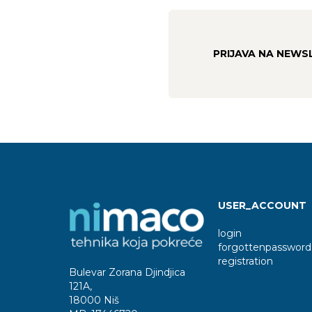
PRIJAVA NA NEWS
USER_ACCOUNT
login
forgottenpassword
registration
Bulevar Zorana Djindjica
121A
,
18000 Niš