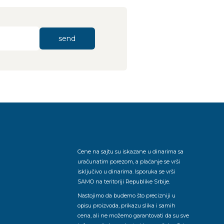
send
Cene na sajtu su iskazane u dinarima sa
uračunatim porezom, a plaćanje se vrši
isključivo u dinarima. Isporuka se vrši
SAMO na teritoriji Republike Srbije.
Nastojimo da budemo što precizniji u
opisu proizvoda, prikazu slika i samih
cena, ali ne možemo garantovati da su sve