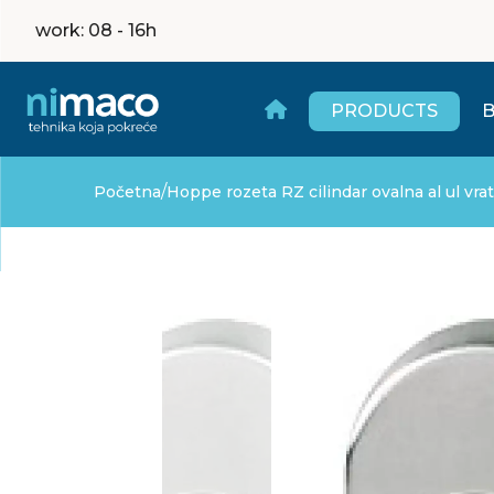
work
: 08 - 16h
PRODUCTS
/
Početna
Hoppe rozeta RZ cilindar ovalna al ul vra