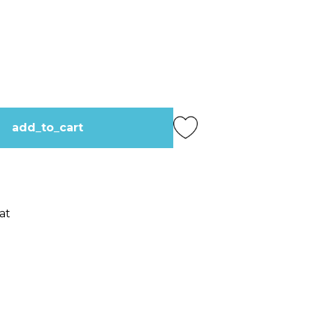
add_to_cart
at