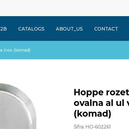
B2B
CATALOGS
ABOUT_US
CONTACT
ta inox (komad)
Hoppe rozet
ovalna al ul 
(komad)
Šifra:
HO-602261