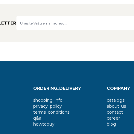
LETTER
ORDERING_DELIVERY
COMPANY
shopping_info
catalogs
privacy_policy
about_us
terms_conditions
contact
q&a
career
howtobuy
blog