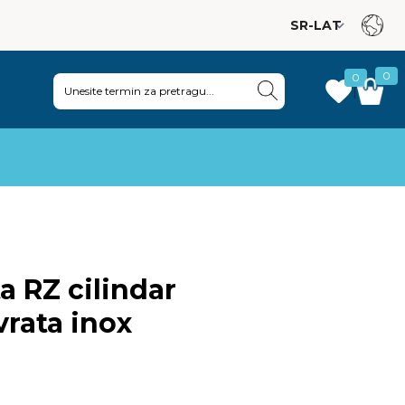
0
0
|
a RZ cilindar
vrata inox