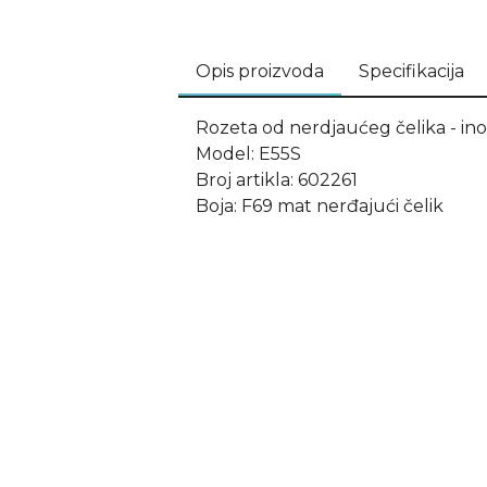
Opis proizvoda
Specifikacija
Rozeta od nerdjaućeg čelika - inox
Model: E55S
Broj artikla: 602261
Boja: F69 mat nerđajući čelik