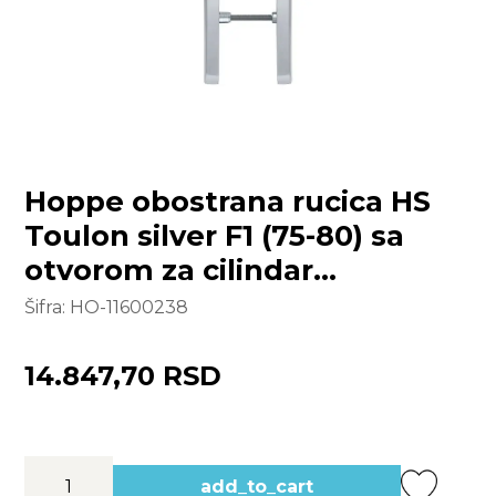
Hoppe obostrana rucica HS
Toulon silver F1 (75-80) sa
otvorom za cilindar
(garnitura)
Šifra:
HO-11600238
14.847,70 RSD
add_to_cart