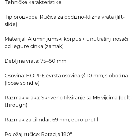
Tehničke karakteristike:
Tip proizvoda: Ručica za podizno-klizna vrata (lift-
slide)
Materijal: Aluminijumski korpus + unutrašnji nosači
od legure cinka (zamak)
Debljina vrata: 75–80 mm
Osovina: HOPPE čvrsta osovina Ø 10 mm, slobodna
(loose spindle)
Razmak vijaka: Skriveno fiksiranje sa M6 vijcima (bolt-
through)
Razmak za cilindar: 69 mm, euro-profil
Položaj ručice: Rotacija 180°