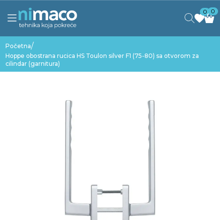
0
0
/
Početna
Hoppe obostrana rucica HS Toulon silver F1 (75-80) sa otvorom za
cilindar (garnitura)