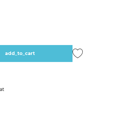
add_to_cart
at