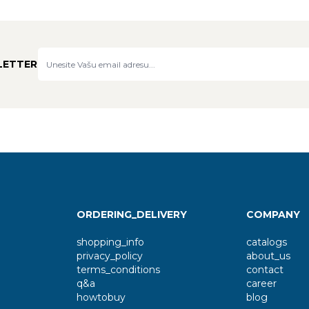
LETTER
ORDERING_DELIVERY
COMPANY
shopping_info
catalogs
privacy_policy
about_us
terms_conditions
contact
q&a
career
howtobuy
blog