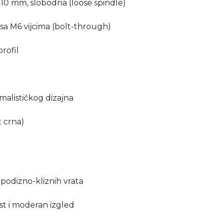
10 mm, slobodna (loose spindle)
 sa M6 vijcima (bolt-through)
rofil
alističkog dizajna
 crna)
 podizno-kliznih vrata
ist i moderan izgled