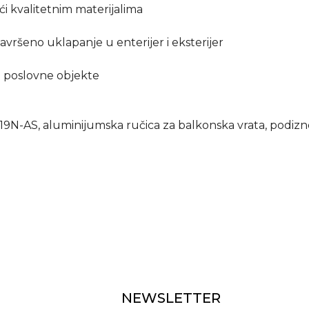
ći kvalitetnim materijalima
avršeno uklapanje u enterijer i eksterijer
 poslovne objekte
N-AS, aluminijumska ručica za balkonska vrata, podizn
NEWSLETTER