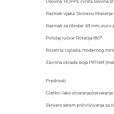
Osovina: HOPPE čvrsta osovina Ø 
Razmak vijaka: Skriveno fiksiranje
Razmak za cilindar: 69 mm, euro-p
Položaj ručice: Rotacija 180°
Rozetna: Uglasta, modernog minim
Završna obrada: boja F9714M (mat
Prednosti:
Glatko i lako otvaranje/zatvaranje
Skriveni sistem pričvršćivanja za č