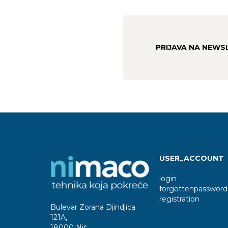
PRIJAVA NA NEWS
USER_ACCOUNT
login
forgottenpassword
registration
Bulevar Zorana Djindjica
121A
,
18000 Niš