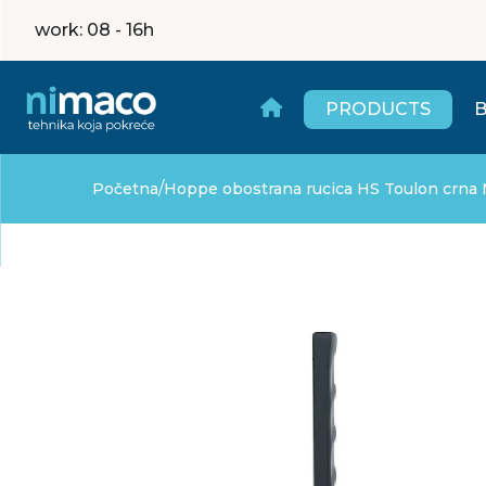
work
: 08 - 16h
PRODUCTS
/
Početna
Hoppe obostrana rucica HS Toulon crna M