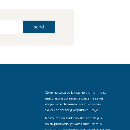
send
Cene na sajtu su iskazane u dinarima sa
uračunatim porezom, a plaćanje se vrši
isključivo u dinarima. Isporuka se vrši
SAMO na teritoriji Republike Srbije.
Nastojimo da budemo što precizniji u
opisu proizvoda, prikazu slika i samih
cena, ali ne možemo garantovati da su sve