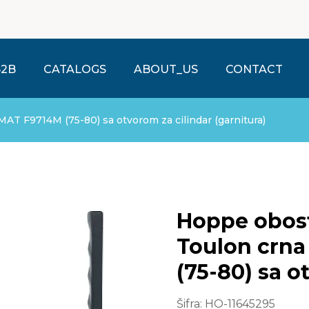
B2B
CATALOGS
ABOUT_US
CONTACT
AT F9714M (75-80) sa otvorom za cilindar (garnitura)
Hoppe obost
Toulon crn
(75-80) sa 
cilindar (ga
Šifra:
HO-11645295