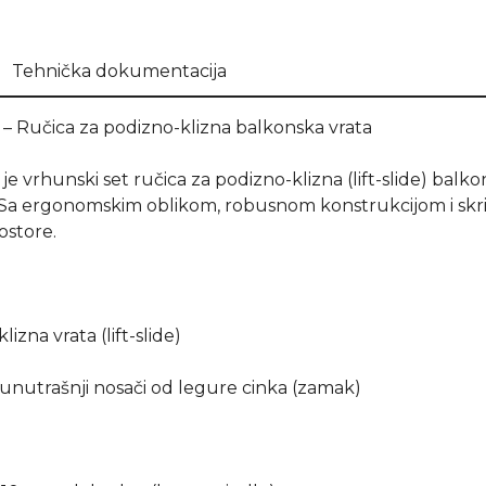
Tehnička dokumentacija
Ručica za podizno-klizna balkonska vrata
rhunski set ručica za podizno-klizna (lift-slide) balko
 Sa ergonomskim oblikom, robusnom konstrukcijom i skriv
ostore.
izna vrata (lift-slide)
 unutrašnji nosači od legure cinka (zamak)