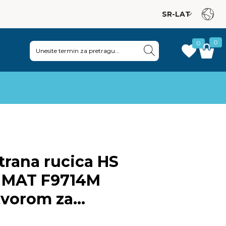
0
0
|
rana rucica HS
a MAT F9714M
otvorom za
rnitura)