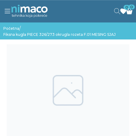
0
0
/
Početna
Fiksna kugla PIECE 326/273 okrugla rozeta F.01 MESING SJAJ