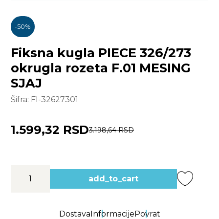
-
50
%
Fiksna kugla PIECE 326/273
okrugla rozeta F.01 MESING
SJAJ
Šifra:
FI-32627301
1.599,32 RSD
3.198,64 RSD
add_to_cart
Dostava
Informacije
Povrat