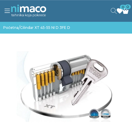
0
0
/
Početna
Cilindar XT 45-55 NI D 3FE D