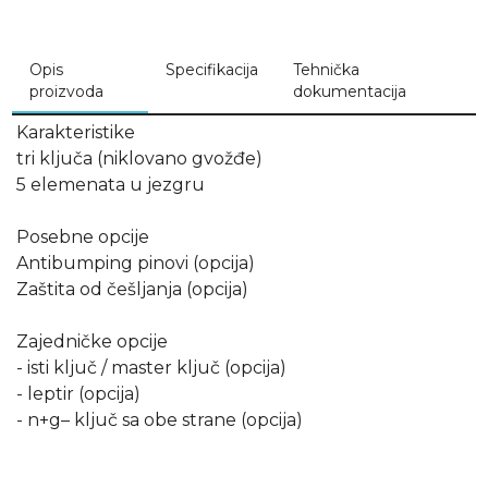
Opis
Specifikacija
Tehnička
proizvoda
dokumentacija
Karakteristike
tri ključa (niklovano gvožđe)
5 elemenata u jezgru
Posebne opcije
Antibumping pinovi (opcija)
Zaštita od češljanja (opcija)
Zajedničke opcije
- isti ključ / master ključ (opcija)
- leptir (opcija)
- n+g– ključ sa obe strane (opcija)