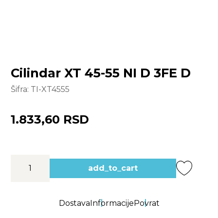
Cilindar XT 45-55 NI D 3FE D
Šifra:
TI-XT4555
1.833,60 RSD
add_to_cart
Dostava
Informacije
Povrat