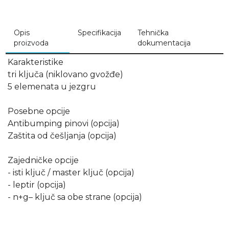
Opis
Specifikacija
Tehnička
proizvoda
dokumentacija
Karakteristike
tri ključa (niklovano gvožđe)
5 elemenata u jezgru
Posebne opcije
Antibumping pinovi (opcija)
Zaštita od češljanja (opcija)
Zajedničke opcije
- isti ključ / master ključ (opcija)
- leptir (opcija)
- n+g– ključ sa obe strane (opcija)