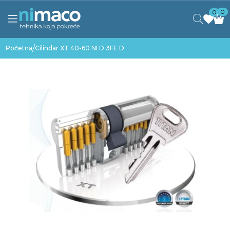
0
0
/
Početna
Cilindar XT 40-60 NI D 3FE D