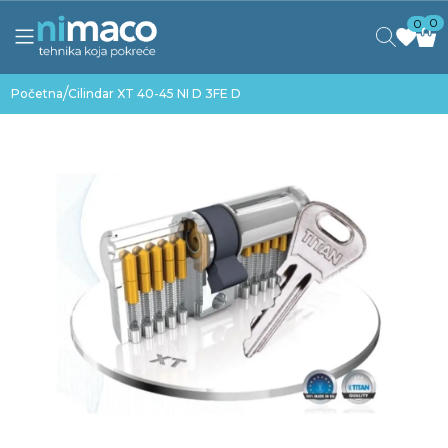
0
0
/
Početna
Cilindar XT 40-45 NI D 3FE D