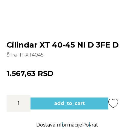
Cilindar XT 40-45 NI D 3FE D
Šifra:
TI-XT4045
1.567,63 RSD
add_to_cart
Dostava
Informacije
Povrat