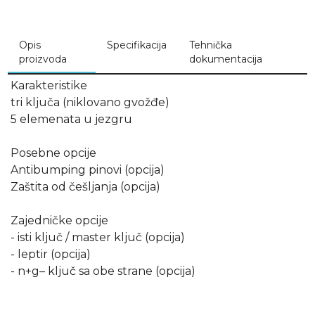
Opis
Specifikacija
Tehnička
proizvoda
dokumentacija
Karakteristike
tri ključa (niklovano gvožđe)
5 elemenata u jezgru
Posebne opcije
Antibumping pinovi (opcija)
Zaštita od češljanja (opcija)
Zajedničke opcije
- isti ključ / master ključ (opcija)
- leptir (opcija)
- n+g– ključ sa obe strane (opcija)