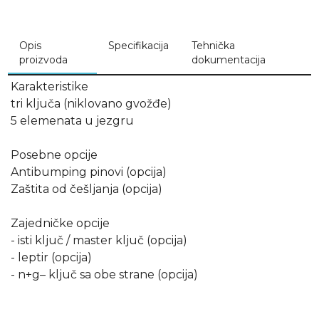
Opis
Specifikacija
Tehnička
proizvoda
dokumentacija
Karakteristike
tri ključa (niklovano gvožđe)
5 elemenata u jezgru
Posebne opcije
Antibumping pinovi (opcija)
Zaštita od češljanja (opcija)
Zajedničke opcije
- isti ključ / master ključ (opcija)
- leptir (opcija)
- n+g– ključ sa obe strane (opcija)