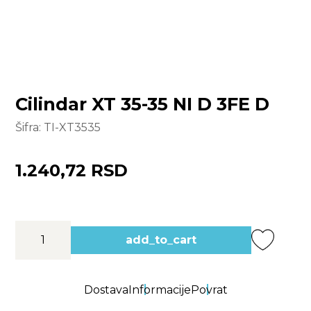
Cilindar XT 35-35 NI D 3FE D
Šifra:
TI-XT3535
1.240,72 RSD
add_to_cart
Dostava
Informacije
Povrat