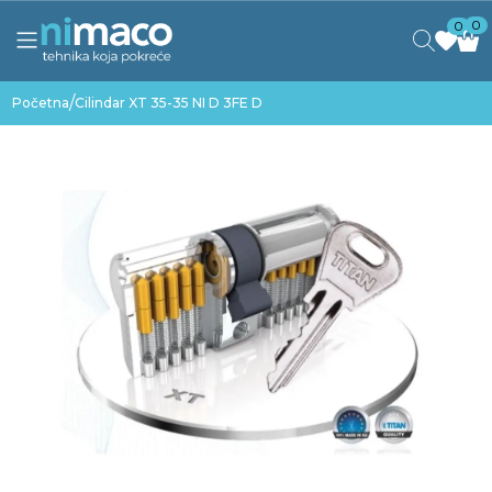
0
0
/
Početna
Cilindar XT 35-35 NI D 3FE D