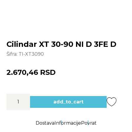
Cilindar XT 30-90 NI D 3FE D
Šifra:
TI-XT3090
2.670,46 RSD
add_to_cart
Dostava
Informacije
Povrat