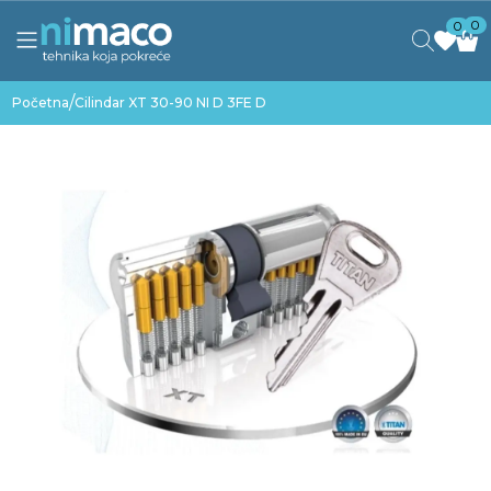
0
0
/
Početna
Cilindar XT 30-90 NI D 3FE D