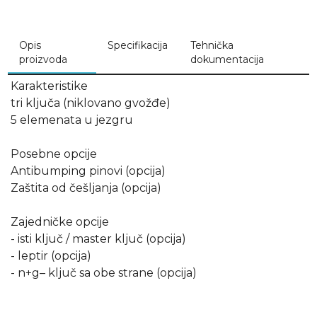
Opis
Specifikacija
Tehnička
proizvoda
dokumentacija
Karakteristike
tri ključa (niklovano gvožđe)
5 elemenata u jezgru
Posebne opcije
Antibumping pinovi (opcija)
Zaštita od češljanja (opcija)
Zajedničke opcije
- isti ključ / master ključ (opcija)
- leptir (opcija)
- n+g– ključ sa obe strane (opcija)