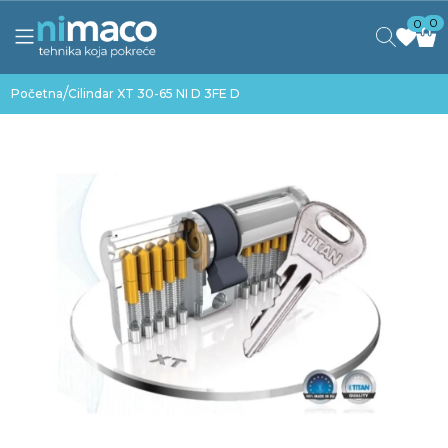
0
0
/
Početna
Cilindar XT 30-65 NI D 3FE D