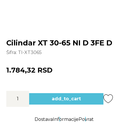
Cilindar XT 30-65 NI D 3FE D
Šifra:
TI-XT3065
1.784,32 RSD
add_to_cart
Dostava
Informacije
Povrat