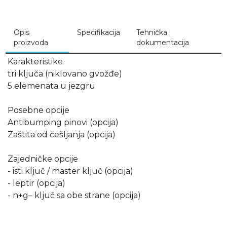
Opis
Specifikacija
Tehnička
proizvoda
dokumentacija
Karakteristike
tri ključa (niklovano gvožđe)
5 elemenata u jezgru
Posebne opcije
Antibumping pinovi (opcija)
Zaštita od češljanja (opcija)
Zajedničke opcije
- isti ključ / master ključ (opcija)
- leptir (opcija)
- n+g– ključ sa obe strane (opcija)