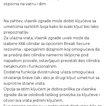
otporna na vatru i dim.
Na zahtev, vlasnik zgrade može dobiti ključeve sa
umetcima različitih boja kako bi svaki ključ bio lako
prepoznatljiv.
Za ulazna vrata, vlasnik zgrade uvek može da
izabere K66 cilindar sa opcionim Break Secure
rezovima - specijalnim dizajnom koji omogućava da
se prednji deo cilindra namerno škljocne pod
napadom provale, ostavljajući preostali deo cilindra
netaknutim i funkcionalnim.
Dodatna funkcija dvostrukog ulaza omogućava
otvaranje brave čak i ako je drugi ključ umetnut sa
suprotne strane vrata.
Opcija sa istim ključem je dobra prilika za vlasnika
zgrade da se oslobodi teškog privezka za ključeve i
otvori sva vrata jednim ključem.