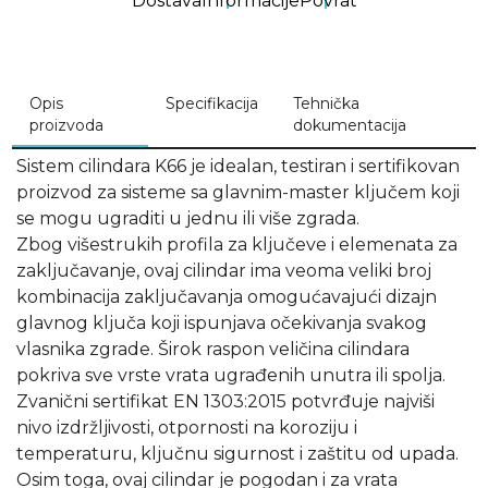
Dostava
Informacije
Povrat
Opis
Specifikacija
Tehnička
proizvoda
dokumentacija
Sistem cilindara K66 je idealan, testiran i sertifikovan
proizvod za sisteme sa glavnim-master ključem koji
se mogu ugraditi u jednu ili više zgrada.
Zbog višestrukih profila za ključeve i elemenata za
zaključavanje, ovaj cilindar ima veoma veliki broj
kombinacija zaključavanja omogućavajući dizajn
glavnog ključa koji ispunjava očekivanja svakog
vlasnika zgrade. Širok raspon veličina cilindara
pokriva sve vrste vrata ugrađenih unutra ili spolja.
Zvanični sertifikat EN 1303:2015 potvrđuje najviši
nivo izdržljivosti, otpornosti na koroziju i
temperaturu, ključnu sigurnost i zaštitu od upada.
Osim toga, ovaj cilindar je pogodan i za vrata