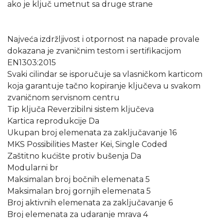
ako je ključ umetnut sa druge strane
Najveća izdržljivost i otpornost na napade provale
dokazana je zvaničnim testom i sertifikacijom
EN1303:2015
Svaki cilindar se isporučuje sa vlasničkom karticom
koja garantuje tačno kopiranje ključeva u svakom
zvaničnom servisnom centru
Tip ključa Reverzibilni sistem ključeva
Kartica reprodukcije Da
Ukupan broj elemenata za zaključavanje 16
MKS Possibilities Master Kei, Single Coded
Zaštitno kućište protiv bušenja Da
Modularni br
Maksimalan broj bočnih elemenata 5
Maksimalan broj gornjih elemenata 5
Broj aktivnih elemenata za zaključavanje 6
Broj elemenata za udaranje mrava 4