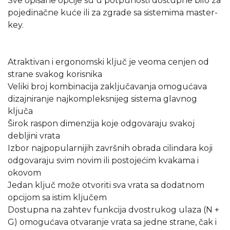
Sve opisane opcije su u potpunosti dostupne bilo za
pojedinačne kuće ili za zgrade sa sistemima master-
key.
Atraktivan i ergonomski ključ je veoma cenjen od
strane svakog korisnika
Veliki broj kombinacija zaključavanja omogućava
dizajniranje najkompleksnijeg sistema glavnog
ključa
Širok raspon dimenzija koje odgovaraju svakoj
debljini vrata
Izbor najpopularnijih završnih obrada cilindara koji
odgovaraju svim novim ili postojećim kvakama i
okovom
Jedan ključ može otvoriti sva vrata sa dodatnom
opcijom sa istim ključem
Dostupna na zahtev funkcija dvostrukog ulaza (N +
G) omogućava otvaranje vrata sa jedne strane, čak i