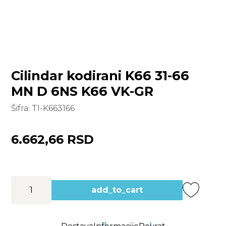
Cilindar kodirani K66 31-66
MN D 6NS K66 VK-GR
Šifra:
TI-K663166
6.662,66 RSD
add_to_cart