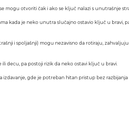
e mogu otvoriti čak i ako se ključ nalazi s unutrašnje str
ma kada je neko unutra slučajno ostavio ključ u bravi, pa
ašnji i spoljašnji) mogu nezavisno da rotiraju, zahvaljuju
li decu, pa postoji rizik da neko ostavi ključ u bravi.
 izdavanje, gde je potreban hitan pristup bez razbijanja 