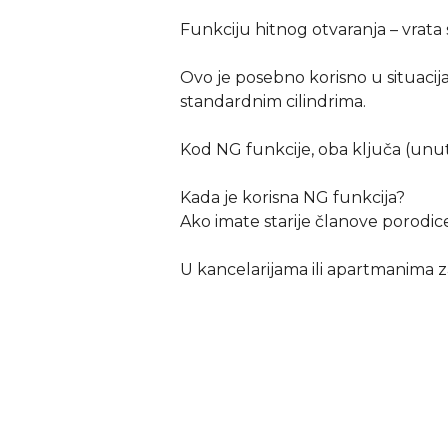
Funkciju hitnog otvaranja – vrata s
Ovo je posebno korisno u situacija
standardnim cilindrima.
Kod NG funkcije, oba ključa (unutr
Kada je korisna NG funkcija?
Ako imate starije članove porodice i
U kancelarijama ili apartmanima za