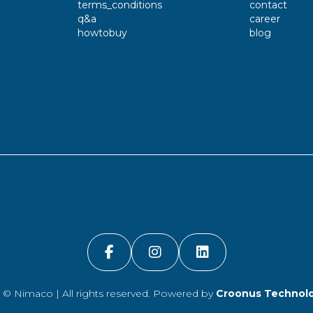
terms_conditions
contact
q&a
career
howtobuy
blog
4 ©
Nimaco
| All rights reserved. Powered by
Croonus Technolo