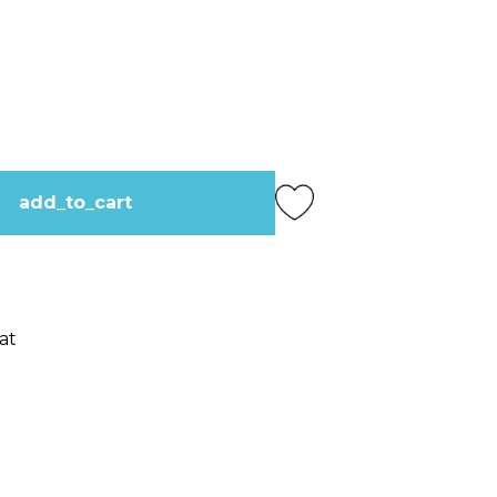
add_to_cart
at