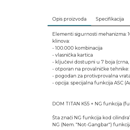
Opis proizvoda
Specifikacija
Elementi sigurnosti mehanizma: 10
klinova:
- 100.000 kombinacija
- vlasnička kartica
- ključevi dostupni u 7 boja (crna,
- otporan na provalničke tehnike: 
- pogodan za protivprovalna vrata
- opcija: specijalna funkcija ASC (
DOM TITAN K55 + NG funkcija (fun
Šta znači NG funkcija kod cilindra
NG (Nem. "Not-Gangbar") funkcija 