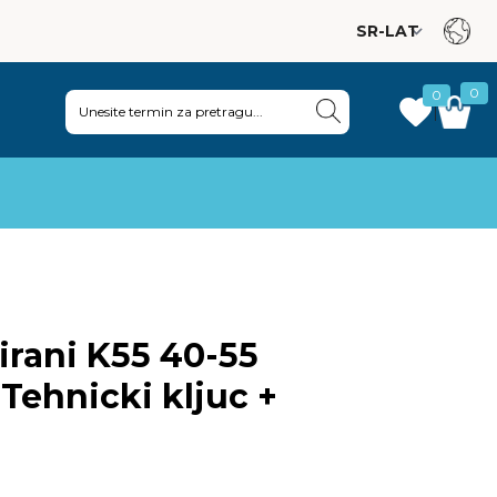
0
0
|
55 40-55
Tehnicki kljuc +