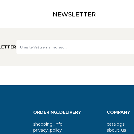
NEWSLETTER
LETTER
ORDERING_DELIVERY
COMPANY
shopping_info
catalogs
privacy_policy
about_us