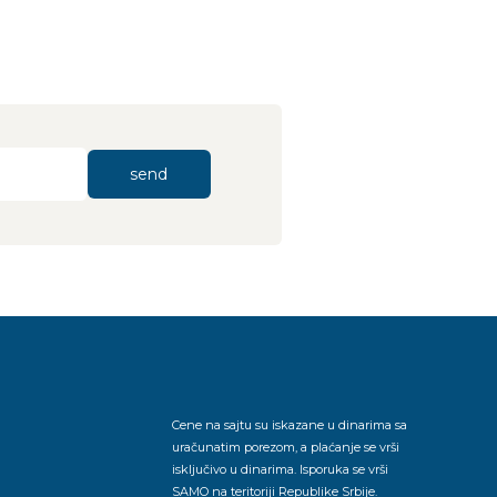
send
Cene na sajtu su iskazane u dinarima sa
uračunatim porezom, a plaćanje se vrši
isključivo u dinarima. Isporuka se vrši
SAMO na teritoriji Republike Srbije.