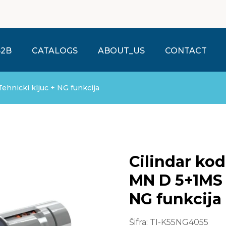
B2B
CATALOGS
ABOUT_US
CONTACT
ehnicki kljuc + NG funkcija
Cilindar kodirani K
MN D 5+1MS 
NG funkcija
Šifra:
TI-K55NG4055