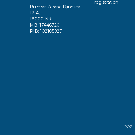
registration
Bulevar Zorana Djindjica
121A
,
18000 Niš
MB:
17446720
PIB:
102105927
202