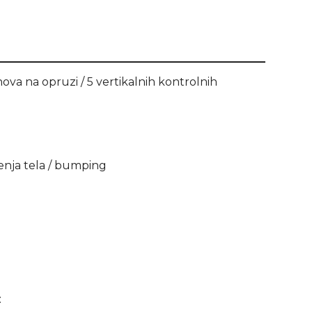
va na opruzi / 5 vertikalnih kontrolnih
šenja tela / bumping
: