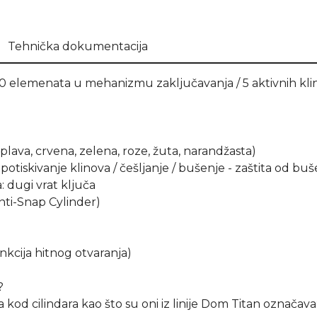
Tehnička dokumentacija
 elemenata u mehanizmu zaključavanja / 5 aktivnih klino
 plava, crvena, zelena, roze, žuta, narandžasta)
potiskivanje klinova / češljanje / bušenje - zaštita od bu
: dugi vrat ključa
Anti-Snap Cylinder)
kcija hitnog otvaranja)
?
kod cilindara kao što su oni iz linije Dom Titan označava