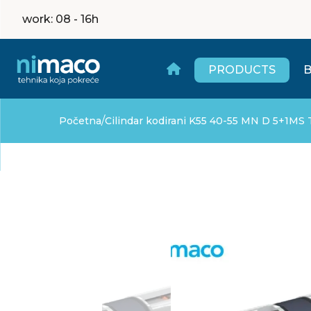
work
: 08 - 16h
PRODUCTS
/
Početna
Cilindar kodirani K55 40-55 MN D 5+1MS T