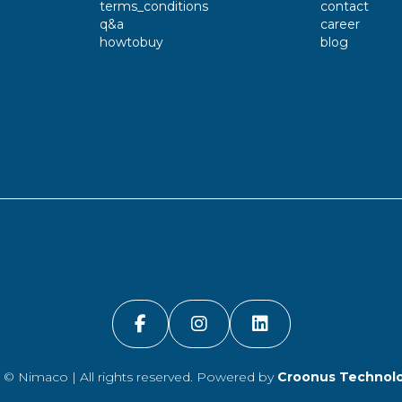
terms_conditions
contact
q&a
career
howtobuy
blog
4 ©
Nimaco
| All rights reserved. Powered by
Croonus Technolo