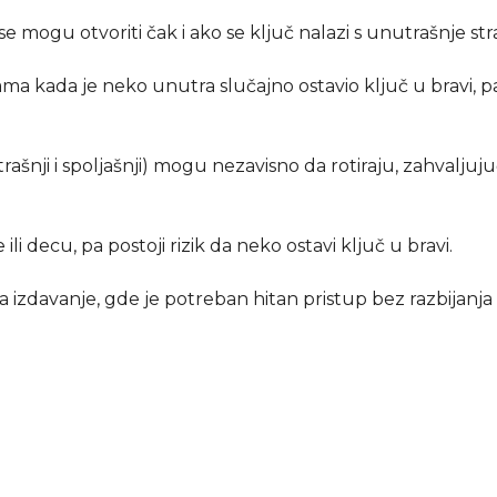
e mogu otvoriti čak i ako se ključ nalazi s unutrašnje str
ma kada je neko unutra slučajno ostavio ključ u bravi, pa
ašnji i spoljašnji) mogu nezavisno da rotiraju, zahvaljuju
li decu, pa postoji rizik da neko ostavi ključ u bravi.
 izdavanje, gde je potreban hitan pristup bez razbijanja 