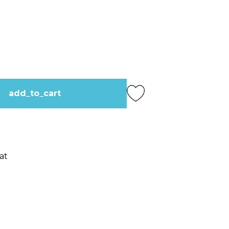
add_to_cart
at