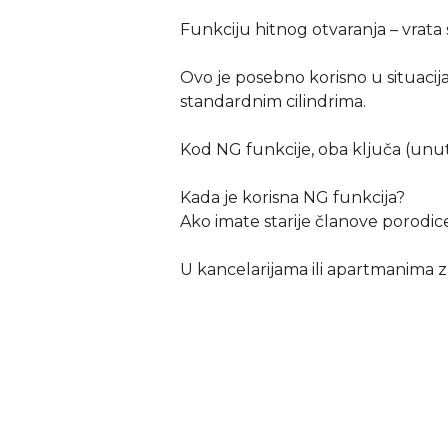
Funkciju hitnog otvaranja – vrata s
Ovo je posebno korisno u situacija
standardnim cilindrima.
Kod NG funkcije, oba ključa (unutr
Kada je korisna NG funkcija?
Ako imate starije članove porodice i
U kancelarijama ili apartmanima za