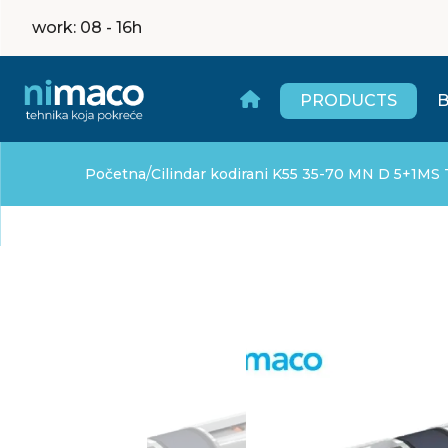
work
: 08 - 16h
PRODUCTS
/
Početna
Cilindar kodirani K55 35-70 MN D 5+1MS T