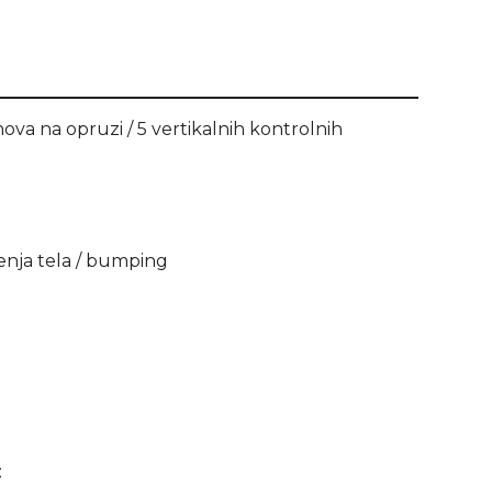
va na opruzi / 5 vertikalnih kontrolnih
šenja tela / bumping
: