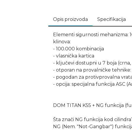
Opis proizvoda
Specifikacija
Elementi sigurnosti mehanizma: 10
klinova:
- 100.000 kombinacija
- vlasnička kartica
- ključevi dostupni u 7 boja (crna,
- otporan na provalničke tehnike: 
- pogodan za protivprovalna vrata
- opcija: specijalna funkcija ASC (
DOM TITAN K55 + NG funkcija (fun
Šta znači NG funkcija kod cilindra
NG (Nem. "Not-Gangbar") funkcija 