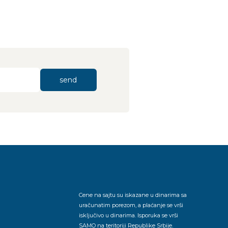
send
Cene na sajtu su iskazane u dinarima sa
uračunatim porezom, a plaćanje se vrši
isključivo u dinarima. Isporuka se vrši
SAMO na teritoriji Republike Srbije.