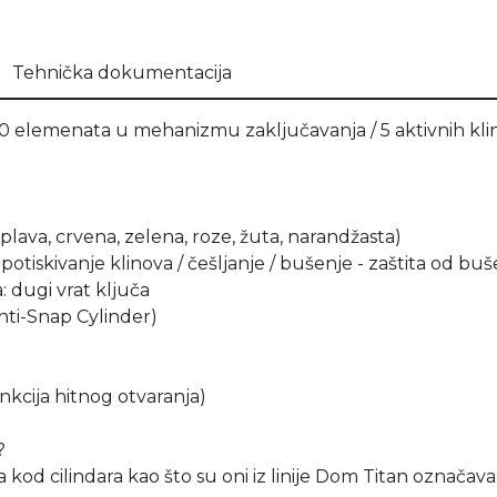
Tehnička dokumentacija
 elemenata u mehanizmu zaključavanja / 5 aktivnih klino
 plava, crvena, zelena, roze, žuta, narandžasta)
potiskivanje klinova / češljanje / bušenje - zaštita od bu
: dugi vrat ključa
Anti-Snap Cylinder)
kcija hitnog otvaranja)
?
kod cilindara kao što su oni iz linije Dom Titan označava