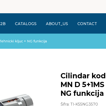
B2B
CATALOGS
ABOUT_US
CONTACT
ehnicki kljuc + NG funkcija
Cilindar kodirani K
MN D 5+1MS 
NG funkcija
Šifra:
TI-K55NG3570