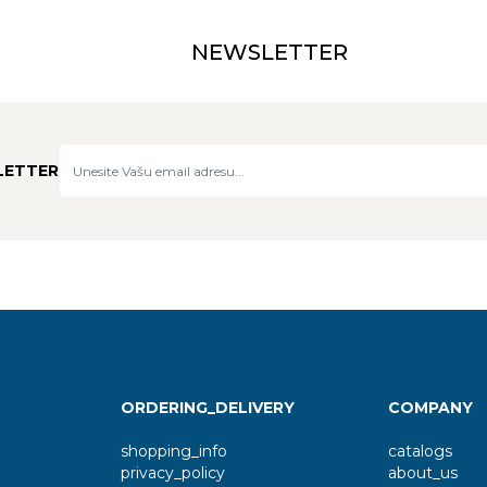
NEWSLETTER
LETTER
ORDERING_DELIVERY
COMPANY
shopping_info
catalogs
privacy_policy
about_us