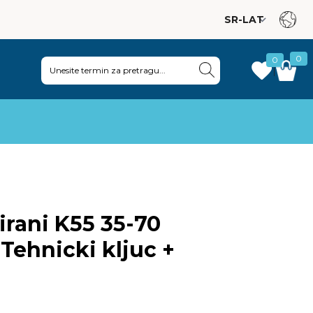
0
0
|
55 35-70
Tehnicki kljuc +