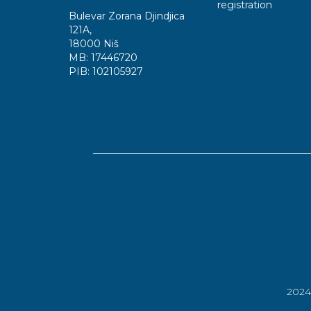
registration
Bulevar Zorana Djindjica
121A
,
18000 Niš
MB:
17446720
PIB:
102105927
202