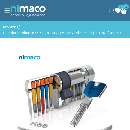
0
0
/
Početna
Cilindar kodirani K55 30-30 MN D 5+1MS Tehnicki kljuc + NG funkcija