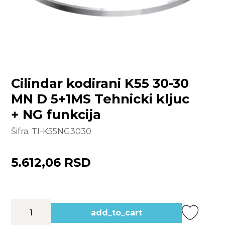
Cilindar kodirani K55 30-30
MN D 5+1MS Tehnicki kljuc
+ NG funkcija
Šifra:
TI-K55NG3030
5.612,06 RSD
add_to_cart