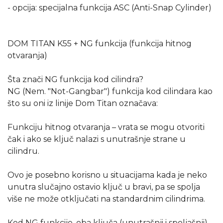
- opcija: specijalna funkcija ASC (Anti-Snap Cylinder)
DOM TITAN K55 + NG funkcija (funkcija hitnog
otvaranja)
Šta znači NG funkcija kod cilindra?
NG (Nem. "Not-Gangbar") funkcija kod cilindara kao
što su oni iz linije Dom Titan označava:
Funkciju hitnog otvaranja – vrata se mogu otvoriti
čak i ako se ključ nalazi s unutrašnje strane u
cilindru.
Ovo je posebno korisno u situacijama kada je neko
unutra slučajno ostavio ključ u bravi, pa se spolja
više ne može otključati na standardnim cilindrima.
Kod NG funkcije, oba ključa (unutrašnji i spoljašnji)