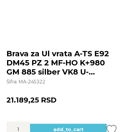
Brava za Ul vrata A-TS E92
DM45 PZ 2 MF-HO K+980
GM 885 silber VK8 U-
1.990x6/24/6 fix PT
Šifra:
MA-245322
21.189,25 RSD
add_to_cart