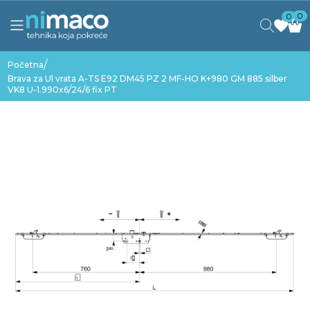
0
0
/
Početna
Brava za Ul vrata A-TS E92 DM45 PZ 2 MF-HO K+980 GM 885 silber
VK8 U-1.990x6/24/6 fix PT