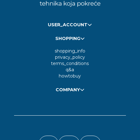
USER_ACCOUNT
SHOPPING
shopping_info
privacy_policy
terms_conditions
q&a
howtobuy
COMPANY