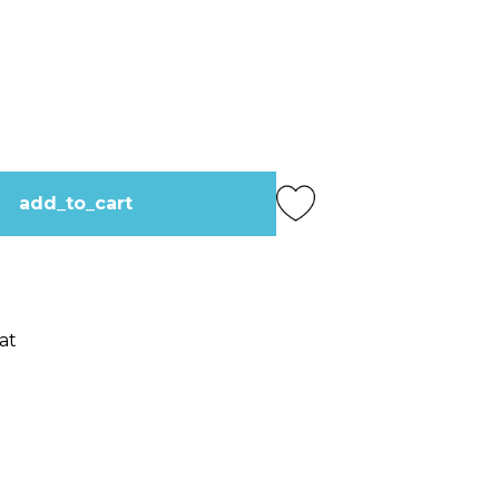
add_to_cart
at