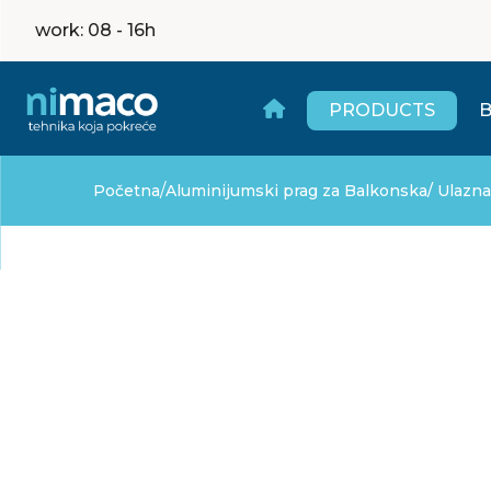
work
: 08 - 16h
PRODUCTS
/
Početna
Aluminijumski prag za Balkonska/ Ulazn