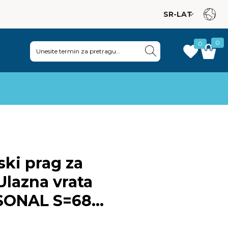
0
0
|
ki prag za
Ulazna vrata
NAL S=68
L=5.000