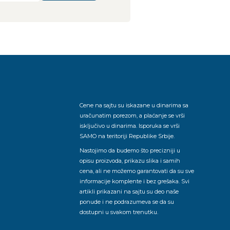
Cene na sajtu su iskazane u dinarima sa
uračunatim porezom, a plaćanje se vrši
isključivo u dinarima. Isporuka se vrši
SAMO na teritoriji Republike Srbije.
Nastojimo da budemo što precizniji u
opisu proizvoda, prikazu slika i samih
cena, ali ne možemo garantovati da su sve
informacije komplente i bez grešaka. Svi
artikli prikazani na sajtu su deo naše
ponude i ne podrazumeva se da su
dostupni u svakom trenutku.