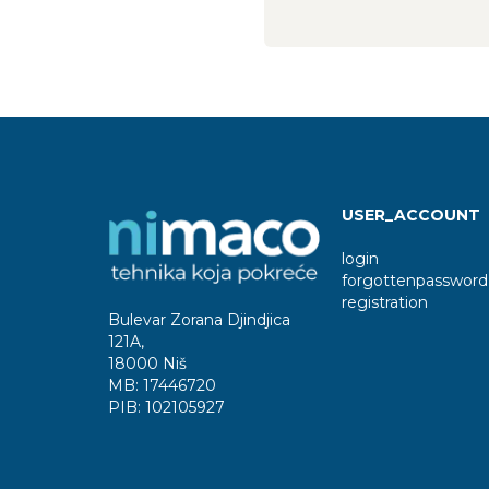
USER_ACCOUNT
login
forgottenpassword
registration
Bulevar Zorana Djindjica
121A
,
18000 Niš
MB:
17446720
PIB:
102105927