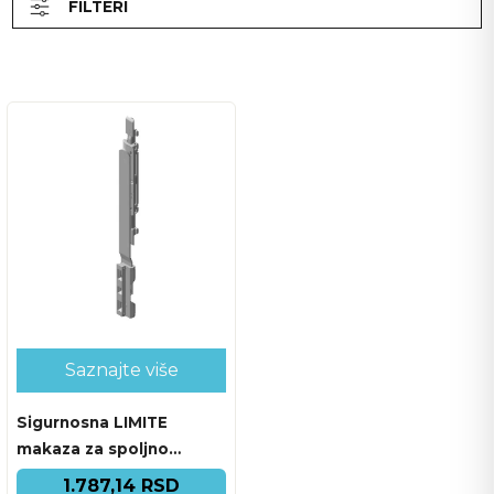
FILTERI
Saznajte više
Sigurnosna LIMITE
makaza za spoljno
otvaranje FA-1457CH_00
1.787,14 RSD