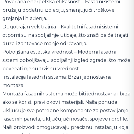
Povećana energetska efikasnost – Fasadni sistemi
pružaju dodatnu izolaciju, smanjujući troškove
grejanja i hlađenja.
Dugotrajan vek trajnja – Kvalitetni fasadni sistemi
otporni su na spoljašnje uticaje, što znači da će trajati
duže i zahtevaće manje održavanja.
Poboljšana estetska vrednost – Moderni fasadni
sistemi poboljšavaju spoljašnji izgled zgrade, što može
povećati njenu tržišnu vrednost.
Instalacija fasadnih sistema: Brza i jednostavna
montaža
Montaža fasadnih sistema može biti jednostavna i brza
ako se koristi pravi okov i materijali. Naša ponuda
uključuje sve potrebne komponente za postavljanje
fasadnih panela, uključujući nosače, spojeve i profile.
Naši proizvodi omogućavaju preciznu instalaciju koja