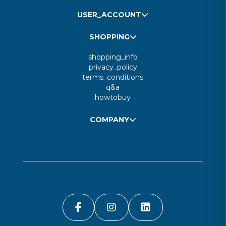
USER_ACCOUNT
SHOPPING
shopping_info
privacy_policy
terms_conditions
q&a
howtobuy
COMPANY