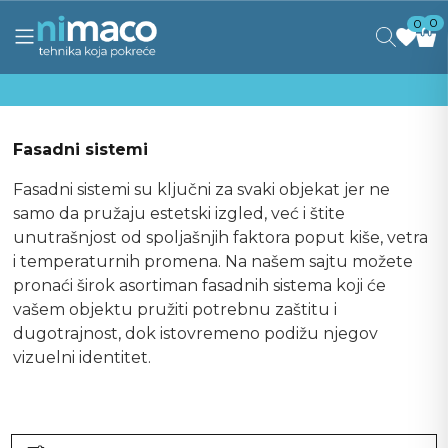
0
0
Fasadni sistemi
Fasadni sistemi su ključni za svaki objekat jer ne
samo da pružaju estetski izgled, već i štite
unutrašnjost od spoljašnjih faktora poput kiše, vetra
i temperaturnih promena. Na našem sajtu možete
pronaći širok asortiman fasadnih sistema koji će
vašem objektu pružiti potrebnu zaštitu i
dugotrajnost, dok istovremeno podižu njegov
vizuelni identitet.