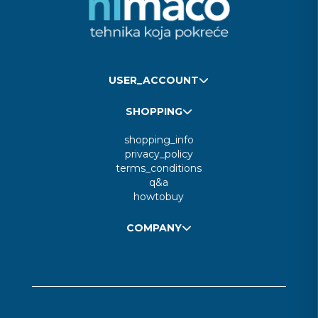
USER_ACCOUNT
SHOPPING
shopping_info
privacy_policy
terms_conditions
q&a
howtobuy
COMPANY