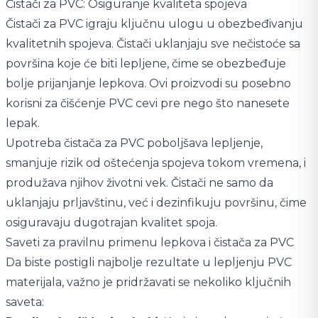
Čistači za PVC: Osiguranje kvaliteta spojeva
Čistači za PVC igraju ključnu ulogu u obezbeđivanju
kvalitetnih spojeva. Čistači uklanjaju sve nečistoće sa
površina koje će biti lepljene, čime se obezbeđuje
bolje prijanjanje lepkova. Ovi proizvodi su posebno
korisni za čišćenje PVC cevi pre nego što nanesete
lepak.
Upotreba čistača za PVC poboljšava lepljenje,
smanjuje rizik od oštećenja spojeva tokom vremena, i
produžava njihov životni vek. Čistači ne samo da
uklanjaju prljavštinu, već i dezinfikuju površinu, čime
osiguravaju dugotrajan kvalitet spoja.
Saveti za pravilnu primenu lepkova i čistača za PVC
Da biste postigli najbolje rezultate u lepljenju PVC
materijala, važno je pridržavati se nekoliko ključnih
saveta: