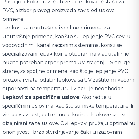
Postoji nekoliko različitih vrsta lepkova i čistača za
PVC, a izbor pravog proizvoda zavisi od uslova
primene.
Lepkovi za unutrašnje i spoljne primene: Za
unutrašnje primene, kao što su lepljenje PVC cevi u
vodovodnim i kanalizacionim sistemima, koristi se
specijalizovani lepak koji je otporan na vlagu, ali nije
nužno potreban otpor prema UV zračenju. S druge
strane, za spoljne primene, kao što je lepljenje PVC
prozora i vrata, odabir lepkova sa UV zaštitom i većom
otpornosti na temperaturu i vlagu je neophodan.
Lepkovi za specifične uslove
: Ako radite u
specifičnim uslovima, kao što su niske temperature ili
visoka vlažnost, potrebno je koristiti lepkove koji su
dizajnirani za te uslove. Ovi lepkovi pružaju optimalnu
prionljivost i brzo stvrdnjavanje čak i u izazovnim