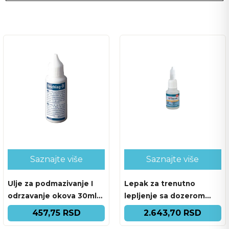
Saznajte više
Saznajte više
Ulje za podmazivanje I
Lepak za trenutno
odrzavanje okova 30ml
lepljenje sa dozerom
SP-890.110.FL487
50ml COSMO CA-
457,75 RSD
2.643,70 RSD
500.140.FL36