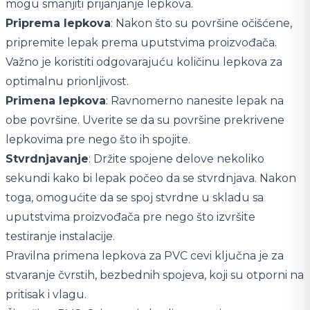
mogu smanjiti prijanjanje lepkova.
Priprema lepkova
: Nakon što su površine očišćene,
pripremite lepak prema uputstvima proizvođača.
Važno je koristiti odgovarajuću količinu lepkova za
optimalnu prionljivost.
Primena lepkova
: Ravnomerno nanesite lepak na
obe površine. Uverite se da su površine prekrivene
lepkovima pre nego što ih spojite.
Stvrdnjavanje
: Držite spojene delove nekoliko
sekundi kako bi lepak počeo da se stvrdnjava. Nakon
toga, omogućite da se spoj stvrdne u skladu sa
uputstvima proizvođača pre nego što izvršite
testiranje instalacije.
Pravilna primena lepkova za PVC cevi ključna je za
stvaranje čvrstih, bezbednih spojeva, koji su otporni na
pritisak i vlagu.