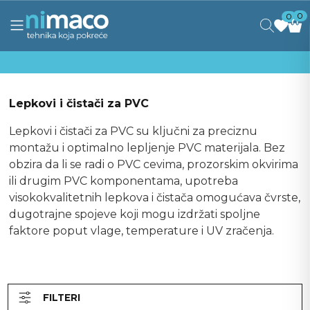
0
0
Lepkovi i čistači za PVC
Lepkovi i čistači za PVC su ključni za preciznu
montažu i optimalno lepljenje PVC materijala. Bez
obzira da li se radi o PVC cevima, prozorskim okvirima
ili drugim PVC komponentama, upotreba
visokokvalitetnih lepkova i čistača omogućava čvrste,
dugotrajne spojeve koji mogu izdržati spoljne
faktore poput vlage, temperature i UV zračenja.
FILTERI