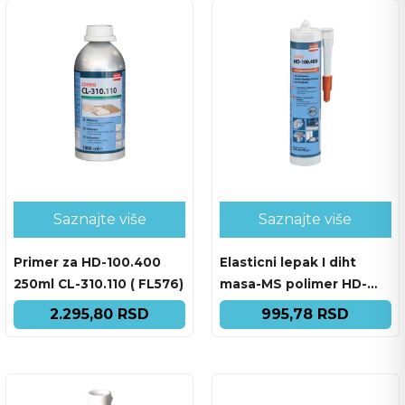
Saznajte više
Saznajte više
Primer za HD-100.400
Elasticni lepak I diht
250ml CL-310.110 ( FL576)
masa-MS polimer HD-
100.400 310 ml
2.295,80 RSD
995,78 RSD