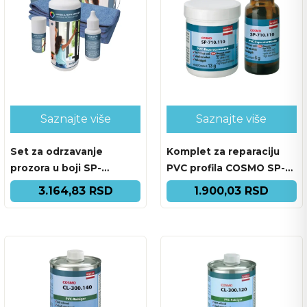
Saznajte više
Saznajte više
Set za odrzavanje
Komplet za reparaciju
prozora u boji SP-
PVC profila COSMO SP-
300.180.PFL42
710.110
3.164,83 RSD
1.900,03 RSD