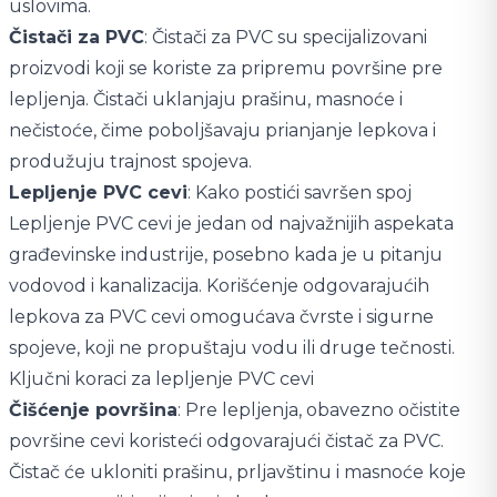
uslovima.
Čistači za PVC
: Čistači za PVC su specijalizovani
proizvodi koji se koriste za pripremu površine pre
lepljenja. Čistači uklanjaju prašinu, masnoće i
nečistoće, čime poboljšavaju prianjanje lepkova i
produžuju trajnost spojeva.
Lepljenje PVC cevi
: Kako postići savršen spoj
Lepljenje PVC cevi je jedan od najvažnijih aspekata
građevinske industrije, posebno kada je u pitanju
vodovod i kanalizacija. Korišćenje odgovarajućih
lepkova za PVC cevi omogućava čvrste i sigurne
spojeve, koji ne propuštaju vodu ili druge tečnosti.
Ključni koraci za lepljenje PVC cevi
Čišćenje površina
: Pre lepljenja, obavezno očistite
površine cevi koristeći odgovarajući čistač za PVC.
Čistač će ukloniti prašinu, prljavštinu i masnoće koje