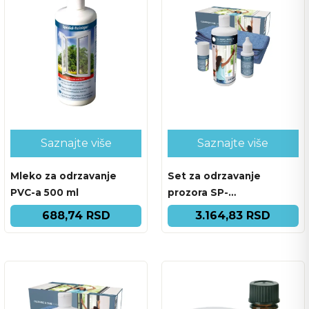
Saznajte više
Saznajte više
Mleko za odrzavanje
Set za odrzavanje
PVC-a 500 ml
prozora SP-
300.190.PFL42
688,74 RSD
3.164,83 RSD