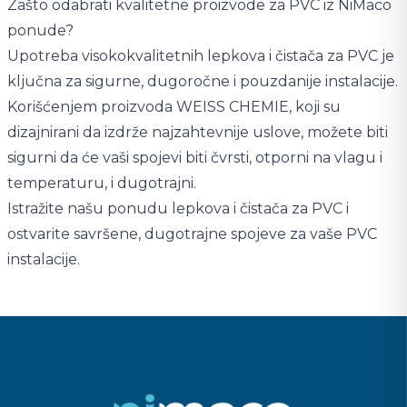
Zašto odabrati kvalitetne proizvode za PVC iz NiMaco
ponude?
Upotreba visokokvalitetnih lepkova i čistača za PVC je
ključna za sigurne, dugoročne i pouzdanije instalacije.
Korišćenjem proizvoda WEISS CHEMIE, koji su
dizajnirani da izdrže najzahtevnije uslove, možete biti
sigurni da će vaši spojevi biti čvrsti, otporni na vlagu i
temperaturu, i dugotrajni.
Istražite našu ponudu lepkova i čistača za PVC i
ostvarite savršene, dugotrajne spojeve za vaše PVC
instalacije.