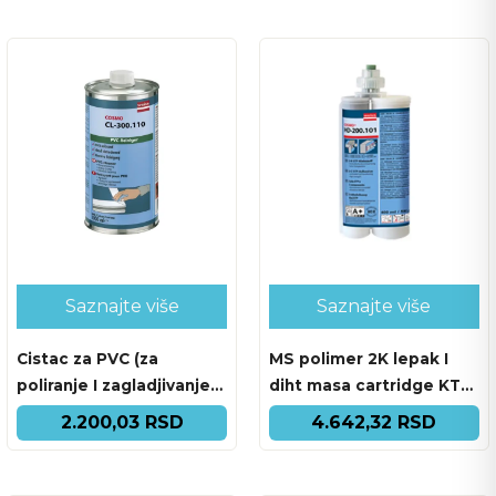
Saznajte više
Saznajte više
Cistac za PVC (za
MS polimer 2K lepak I
poliranje I zagladjivanje)
diht masa cartridge KTU
COSMO CL-300.110 1l
590g
2.200,03 RSD
4.642,32 RSD