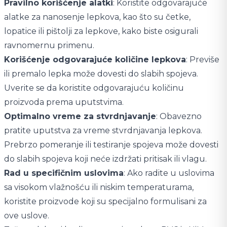
Pravilno korišćenje alatki
: Koristite odgovarajuće
alatke za nanosenje lepkova, kao što su četke,
lopatice ili pištolji za lepkove, kako biste osigurali
ravnomernu primenu.
Korišćenje odgovarajuće količine lepkova
: Previše
ili premalo lepka može dovesti do slabih spojeva.
Uverite se da koristite odgovarajuću količinu
proizvoda prema uputstvima.
Optimalno vreme za stvrdnjavanje
: Obavezno
pratite uputstva za vreme stvrdnjavanja lepkova.
Prebrzo pomeranje ili testiranje spojeva može dovesti
do slabih spojeva koji neće izdržati pritisak ili vlagu.
Rad u specifičnim uslovima
: Ako radite u uslovima
sa visokom vlažnošću ili niskim temperaturama,
koristite proizvode koji su specijalno formulisani za
ove uslove.