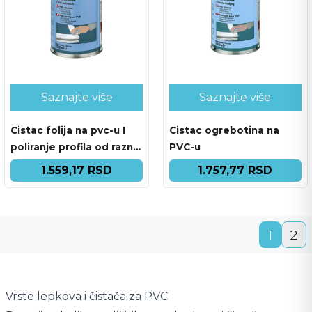
Saznajte više
Saznajte više
Cistac folija na pvc-u I
Cistac ogrebotina na
poliranje profila od raznih
PVC-u
necistoca 1 L
1.559,17 RSD
1.757,77 RSD
1
2
Vrste lepkova i čistača za PVC