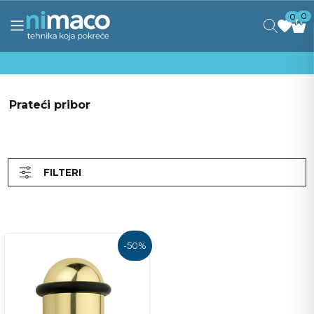
0
0
Prateći pribor
FILTERI
-
50
%