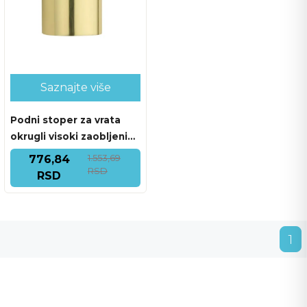
Saznajte više
Podni stoper za vrata
okrugli visoki zaobljeni
F.01 mesing sjaj
1.553,69
776,84
RSD
RSD
1