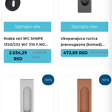
Saznajte više
Saznajte više
Kvaka set WC SHAPE
Ukopavajuca rucica
1320/232 WC 310 F.NO
pravougaona (komad)
crna mat
3663AC F.15 ANTRACIT
4.068,58
947,78 RSD
2.034,29
473,89 RSD
RSD
RSD
-
50
%
-
50
%