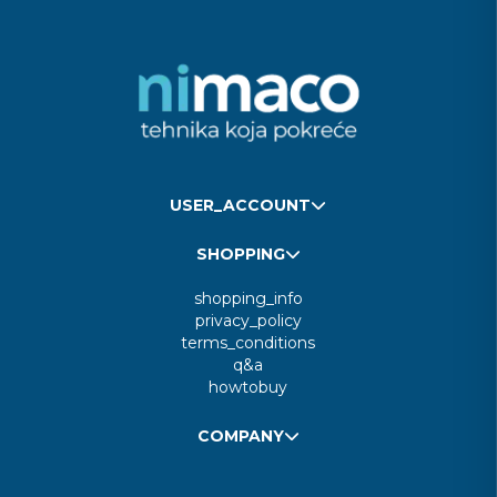
USER_ACCOUNT
SHOPPING
shopping_info
privacy_policy
terms_conditions
q&a
howtobuy
COMPANY