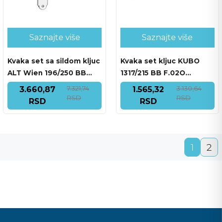
Saznajte više
Saznajte više
Kvaka set sa sildom kljuc
Kvaka set kljuc KUBO
ALT Wien 196/250 BB
1317/215 BB F.02O
F.04 HROM SJAJ
MESING MAT
7.321,74
3.130,64
3.660,87
1.565,32
RSD
RSD
RSD
RSD
1
2