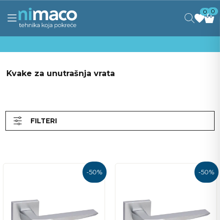
0
0
Kvake za unutrašnja vrata
FILTERI
-
50
%
-
50
%