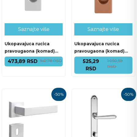
Saznajte više
Saznajte više
Ukopavajuca rucica
Ukopavajuca rucica
pravougaona (komad)
pravougaona (komad)
3663AC F.16 HROM MAT
3663AC F.13 BAKAR MAT
947,78 RSD
1.050,59
473,89 RSD
525,29
RSD
RSD
-
50
%
-
50
%