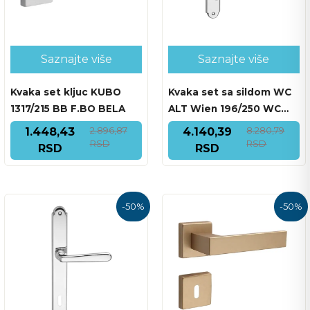
Saznajte više
Saznajte više
Kvaka set kljuc KUBO
Kvaka set sa sildom WC
1317/215 BB F.BO BELA
ALT Wien 196/250 WC
F.04 HROM SJAJ
2.896,87
8.280,79
1.448,43
4.140,39
RSD
RSD
RSD
RSD
-
50
%
-
50
%