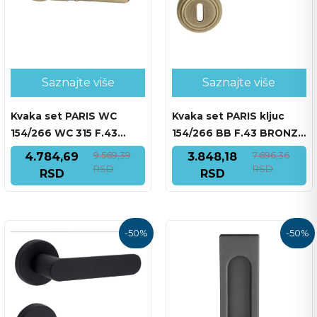
Saznajte više
Saznajte više
Kvaka set PARIS WC
Kvaka set PARIS kljuc
154/266 WC 315 F.43
154/266 BB F.43 BRONZA
BRONZA MAT
MAT
9.569,39
7.696,36
4.784,69
3.848,18
RSD
RSD
RSD
RSD
-
50
%
-
50
%