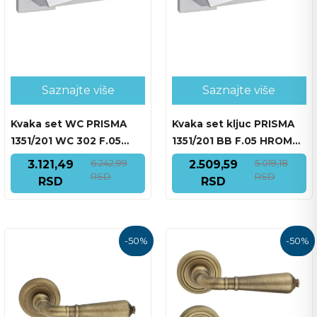
Saznajte više
Saznajte više
Kvaka set WC PRISMA
Kvaka set kljuc PRISMA
1351/201 WC 302 F.05
1351/201 BB F.05 HROM
HROM MAT
MAT
6.242,99
5.019,18
3.121,49
2.509,59
RSD
RSD
RSD
RSD
-
50
%
-
50
%